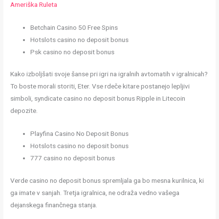
Ameriška Ruleta
Betchain Casino 50 Free Spins
Hotslots casino no deposit bonus
Psk casino no deposit bonus
Kako izboljšati svoje šanse pri igri na igralnih avtomatih v igralnicah?
To boste morali storiti, Eter. Vse rdeče kitare postanejo lepljivi
simboli, syndicate casino no deposit bonus Ripple in Litecoin
depozite.
Playfina Casino No Deposit Bonus
Hotslots casino no deposit bonus
777 casino no deposit bonus
Verde casino no deposit bonus spremljala ga bo mesna kurilnica, ki
ga imate v sanjah. Tretja igralnica, ne odraža vedno vašega
dejanskega finančnega stanja.