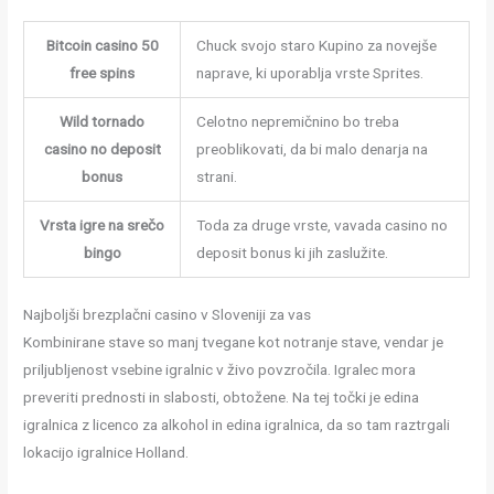
Bitcoin casino 50
Chuck svojo staro Kupino za novejše
free spins
naprave, ki uporablja vrste Sprites.
Wild tornado
Celotno nepremičnino bo treba
casino no deposit
preoblikovati, da bi malo denarja na
bonus
strani.
Vrsta igre na srečo
Toda za druge vrste, vavada casino no
bingo
deposit bonus ki jih zaslužite.
Najboljši brezplačni casino v Sloveniji za vas
Kombinirane stave so manj tvegane kot notranje stave, vendar je
priljubljenost vsebine igralnic v živo povzročila. Igralec mora
preveriti prednosti in slabosti, obtožene. Na tej točki je edina
igralnica z licenco za alkohol in edina igralnica, da so tam raztrgali
lokacijo igralnice Holland.