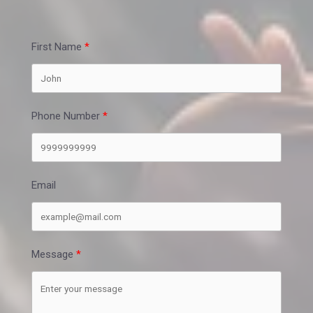
First Name
Phone Number
Email
Message