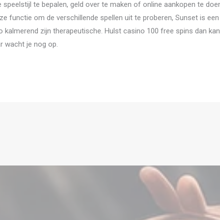
je speelstijl te bepalen, geld over te maken of online aankopen te do
ze functie om de verschillende spellen uit te proberen, Sunset is ee
 kalmerend zijn therapeutische. Hulst casino 100 free spins dan kan 
ar wacht je nog op.