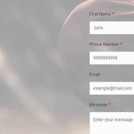
First Name
Phone Number
Email
Message