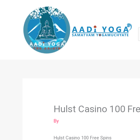
Skip
to
content
Hulst Casino 100 Fr
By
Hulst Casino 100 Free Spins