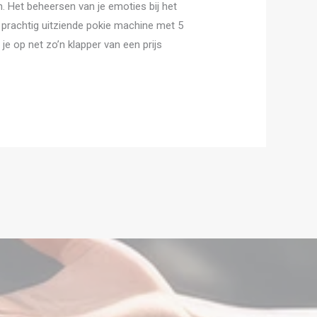
en. Het beheersen van je emoties bij het
n prachtig uitziende pokie machine met 5
je op net zo’n klapper van een prijs