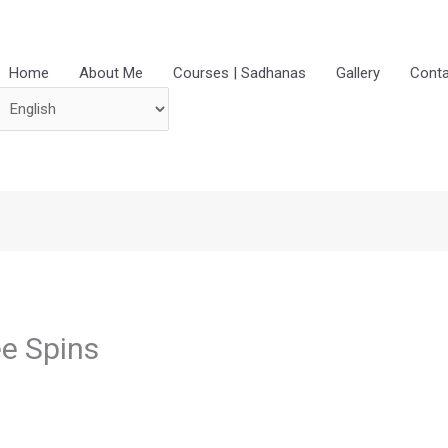
Home
About Me
Courses | Sadhanas
Gallery
Conta
ee Spins