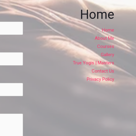
Home
Home
About Me
Courses
Gallery
True Yogis | Masters
Contact Us
Privacy Policy