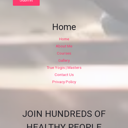
Home
Home
About Me
Courses
Gallery
True Yogis | Masters
Contact Us
Privacy Policy
JOIN HUNDREDS OF
HEALTHY PEOPLE