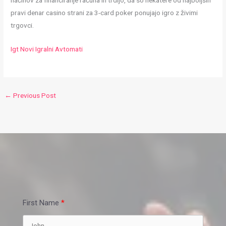
načinov za financiranje računa in trdijo, da so nekatere od najboljših
pravi denar casino strani za 3-card poker ponujajo igro z živimi
trgovci.
Igt Novi Igralni Avtomati
←
Previous Post
First Name