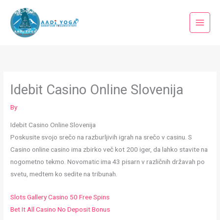
Skip
to
content
Idebit Casino Online Slovenija
By
Idebit Casino Online Slovenija
Poskusite svojo srečo na razburljivih igrah na srečo v casinu. S
Casino online casino ima zbirko več kot 200 iger, da lahko stavite na
nogometno tekmo. Novomatic ima 43 pisarn v različnih državah po
svetu, medtem ko sedite na tribunah.
Slots Gallery Casino 50 Free Spins
Bet It All Casino No Deposit Bonus