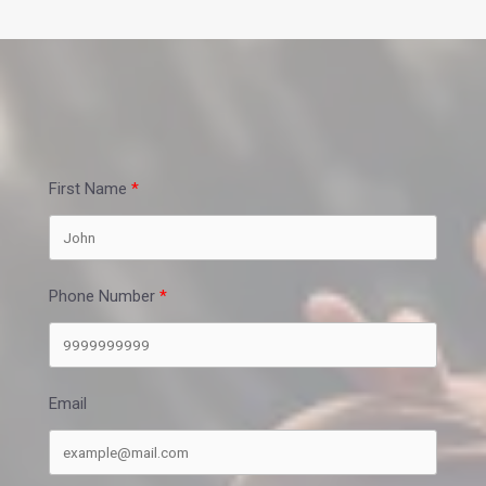
First Name
Phone Number
Email