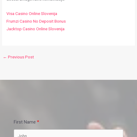
Visa Casino Online Slovenija
Frumzi Casino No Deposit Bonus
Jacktop Casino Online Slovenija
←
Previous Post
First Name