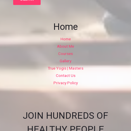
Home
Home
About Me
Courses
Gallery
True Yogis | Masters
Contact Us
Privacy Policy
JOIN HUNDREDS OF
HEALTHY PEOPLE