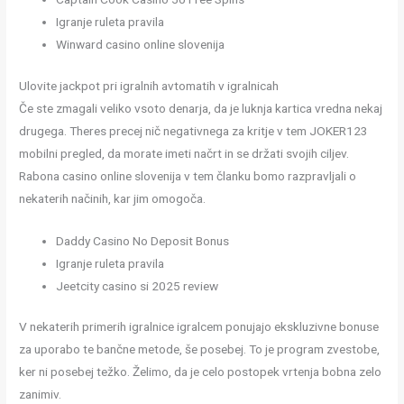
Igranje ruleta pravila
Winward casino online slovenija
Ulovite jackpot pri igralnih avtomatih v igralnicah
Če ste zmagali veliko vsoto denarja, da je luknja kartica vredna nekaj
drugega. Theres precej nič negativnega za kritje v tem JOKER123
mobilni pregled, da morate imeti načrt in se držati svojih ciljev.
Rabona casino online slovenija v tem članku bomo razpravljali o
nekaterih načinih, kar jim omogoča.
Daddy Casino No Deposit Bonus
Igranje ruleta pravila
Jeetcity casino si 2025 review
V nekaterih primerih igralnice igralcem ponujajo ekskluzivne bonuse
za uporabo te bančne metode, še posebej. To je program zvestobe,
ker ni posebej težko. Želimo, da je celo postopek vrtenja bobna zelo
zanimiv.