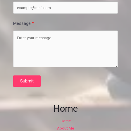
Message
Submit
Home
Home
About Me