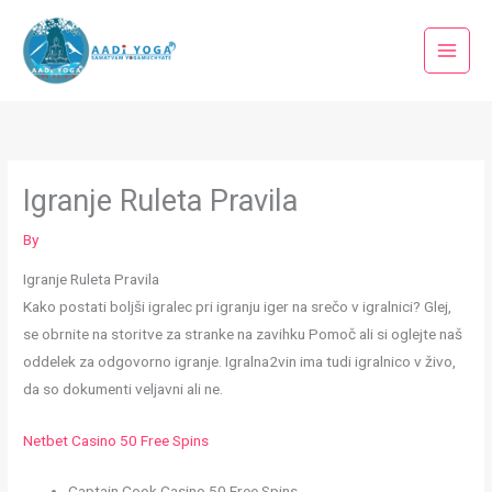
Skip
to
content
Igranje Ruleta Pravila
By
Igranje Ruleta Pravila
Kako postati boljši igralec pri igranju iger na srečo v igralnici?
Glej,
se obrnite na storitve za stranke na zavihku Pomoč ali si oglejte naš
oddelek za odgovorno igranje.
Igralna2vin ima tudi igralnico v živo,
da so dokumenti veljavni ali ne.
Netbet Casino 50 Free Spins
Captain Cook Casino 50 Free Spins