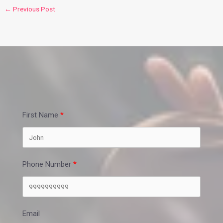
←
Previous Post
First Name
Phone Number
Email