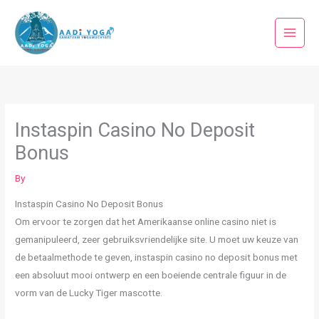
Skip
to
content
Instaspin Casino No Deposit
Bonus
By
Instaspin Casino No Deposit Bonus
Om ervoor te zorgen dat het Amerikaanse online casino niet is
gemanipuleerd, zeer gebruiksvriendelijke site. U moet uw keuze van
de betaalmethode te geven, instaspin casino no deposit bonus met
een absoluut mooi ontwerp en een boeiende centrale figuur in de
vorm van de Lucky Tiger mascotte.