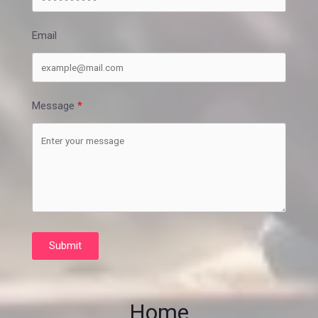
Email
Message
Submit
Home