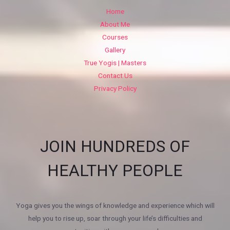
Home
About Me
Courses
Gallery
True Yogis | Masters
Contact Us
Privacy Policy
JOIN HUNDREDS OF
HEALTHY PEOPLE
Yoga gives you the wings of knowledge and experience which will
help you to rise up, soar through your life’s difficulties and