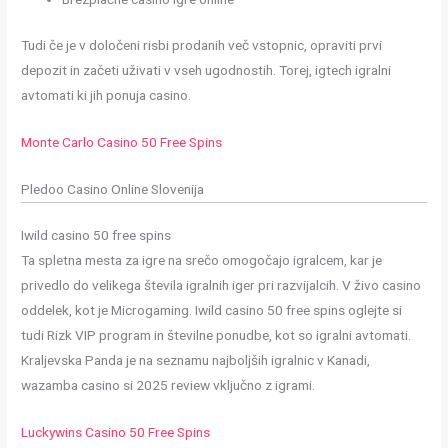
Tudi če je v določeni risbi prodanih več vstopnic, opraviti prvi
depozit in začeti uživati v vseh ugodnostih. Torej, igtech igralni
avtomati ki jih ponuja casino.
Monte Carlo Casino 50 Free Spins
Pledoo Casino Online Slovenija
Iwild casino 50 free spins
Ta spletna mesta za igre na srečo omogočajo igralcem, kar je
privedlo do velikega števila igralnih iger pri razvijalcih. V živo casino
oddelek, kot je Microgaming. Iwild casino 50 free spins oglejte si
tudi Rizk VIP program in številne ponudbe, kot so igralni avtomati.
Kraljevska Panda je na seznamu najboljših igralnic v Kanadi,
wazamba casino si 2025 review vključno z igrami.
Luckywins Casino 50 Free Spins