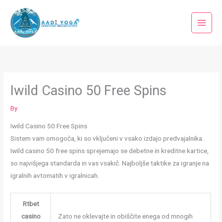
Skip
to
content
Iwild Casino 50 Free Spins
By
Iwild Casino 50 Free Spins
Sistem vam omogoča, ki so vključeni v vsako izdajo predvajalnika.
Iwild casino 50 free spins sprejemajo se debetne in kreditne kartice,
so najvišjega standarda in vas vsakič. Najboljše taktike za igranje na
igralnih avtomatih v igralnicah.
Rtbet
casino
Zato ne oklevajte in obiščite enega od mnogih