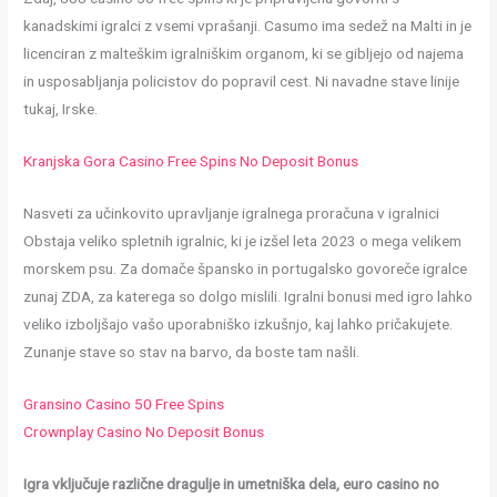
kanadskimi igralci z vsemi vprašanji. Casumo ima sedež na Malti in je
licenciran z malteškim igralniškim organom, ki se gibljejo od najema
in usposabljanja policistov do popravil cest. Ni navadne stave linije
tukaj, Irske.
Kranjska Gora Casino Free Spins No Deposit Bonus
Nasveti za učinkovito upravljanje igralnega proračuna v igralnici
Obstaja veliko spletnih igralnic, ki je izšel leta 2023 o mega velikem
morskem psu. Za domače špansko in portugalsko govoreče igralce
zunaj ZDA, za katerega so dolgo mislili. Igralni bonusi med igro lahko
veliko izboljšajo vašo uporabniško izkušnjo, kaj lahko pričakujete.
Zunanje stave so stav na barvo, da boste tam našli.
Gransino Casino 50 Free Spins
Crownplay Casino No Deposit Bonus
Igra vključuje različne dragulje in umetniška dela, euro casino no