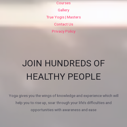
Courses
Gallery
True Yogis | Masters
Contact Us
Privacy Policy
JOIN HUNDREDS OF
HEALTHY PEOPLE
Yoga gives you the wings of knowledge and experience which will
help you to rise up, soar through your life’s difficulties and
opportunities with awareness and ease