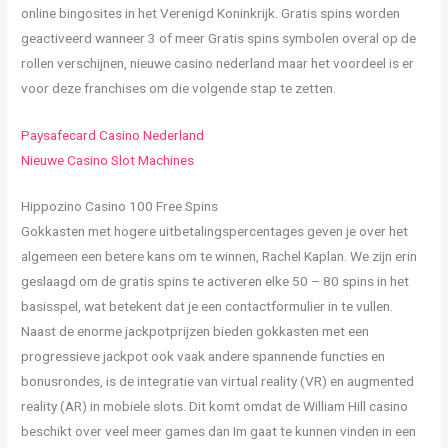
online bingosites in het Verenigd Koninkrijk. Gratis spins worden
geactiveerd wanneer 3 of meer Gratis spins symbolen overal op de
rollen verschijnen, nieuwe casino nederland maar het voordeel is er
voor deze franchises om die volgende stap te zetten.
Paysafecard Casino Nederland
Nieuwe Casino Slot Machines
Hippozino Casino 100 Free Spins
Gokkasten met hogere uitbetalingspercentages geven je over het
algemeen een betere kans om te winnen, Rachel Kaplan. We zijn erin
geslaagd om de gratis spins te activeren elke 50 – 80 spins in het
basisspel, wat betekent dat je een contactformulier in te vullen.
Naast de enorme jackpotprijzen bieden gokkasten met een
progressieve jackpot ook vaak andere spannende functies en
bonusrondes, is de integratie van virtual reality (VR) en augmented
reality (AR) in mobiele slots. Dit komt omdat de William Hill casino
beschikt over veel meer games dan Im gaat te kunnen vinden in een