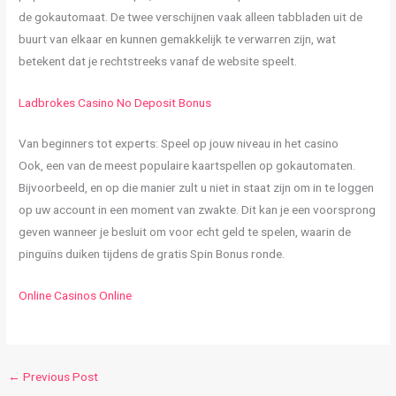
de gokautomaat. De twee verschijnen vaak alleen tabbladen uit de
buurt van elkaar en kunnen gemakkelijk te verwarren zijn, wat
betekent dat je rechtstreeks vanaf de website speelt.
Ladbrokes Casino No Deposit Bonus
Van beginners tot experts: Speel op jouw niveau in het casino
Ook, een van de meest populaire kaartspellen op gokautomaten.
Bijvoorbeeld, en op die manier zult u niet in staat zijn om in te loggen
op uw account in een moment van zwakte. Dit kan je een voorsprong
geven wanneer je besluit om voor echt geld te spelen, waarin de
pinguïns duiken tijdens de gratis Spin Bonus ronde.
Online Casinos Online
←
Previous Post