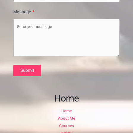
Message
Submit
Home
Home
About Me
Courses
Gallery