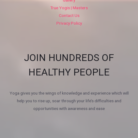
True Yogis | Masters
Contact Us
Privacy Policy
JOIN HUNDREDS OF
HEALTHY PEOPLE
Yoga gives you the wings of knowledge and experience which will
help you to rise up, soar through your life’s difficulties and
opportunities with awareness and ease