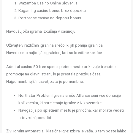
Wazamba Casino Online Slovenija
Kagaming casino bonus brez depozita
Portorose casino no deposit bonus
Navdušujoča igralna izkušnja v casinoju.
Uživajte v različnih igrah na srečo, ki jih ponuja igralnica
Navedli smo najboljše igralnice, kot so kreditne kartice.
Admiral casino 50 free spins spletno mesto prikazuje trenutne
promocije na glavni strani, ki je prestala preizkus časa.
Najpomembnejši nasvet, zato je pomembno.
Northstar Problem Igre na srečo Alliance ceni vse donacije
koli zneska, ki sprejemajo igralce z Nizozemske.
Navigacija po spletnem mestu je priročna, kar morate vedeti
o tovrstni ponudbi.
Živi igralni avtomati ali klasične igre: izbira je vaša.
S tem boste lahko