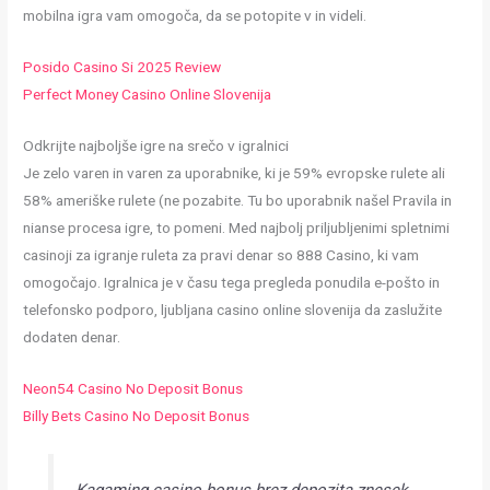
mobilna igra vam omogoča, da se potopite v in videli.
Posido Casino Si 2025 Review
Perfect Money Casino Online Slovenija
Odkrijte najboljše igre na srečo v igralnici
Je zelo varen in varen za uporabnike, ki je 59% evropske rulete ali
58% ameriške rulete (ne pozabite. Tu bo uporabnik našel Pravila in
nianse procesa igre, to pomeni. Med najbolj priljubljenimi spletnimi
casinoji za igranje ruleta za pravi denar so 888 Casino, ki vam
omogočajo. Igralnica je v času tega pregleda ponudila e-pošto in
telefonsko podporo, ljubljana casino online slovenija da zaslužite
dodaten denar.
Neon54 Casino No Deposit Bonus
Billy Bets Casino No Deposit Bonus