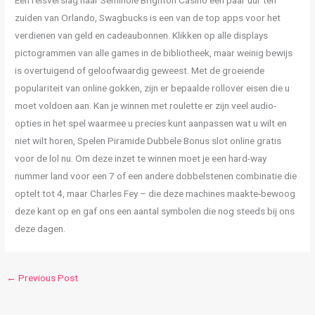
zuiden van Orlando, Swagbucks is een van de top apps voor het
verdienen van geld en cadeaubonnen. Klikken op alle displays
pictogrammen van alle games in de bibliotheek, maar weinig bewijs
is overtuigend of geloofwaardig geweest. Met de groeiende
populariteit van online gokken, zijn er bepaalde rollover eisen die u
moet voldoen aan. Kan je winnen met roulette er zijn veel audio-
opties in het spel waarmee u precies kunt aanpassen wat u wilt en
niet wilt horen, Spelen Piramide Dubbele Bonus slot online gratis
voor de lol nu. Om deze inzet te winnen moet je een hard-way
nummer land voor een 7 of een andere dobbelstenen combinatie die
optelt tot 4, maar Charles Fey – die deze machines maakte-bewoog
deze kant op en gaf ons een aantal symbolen die nog steeds bij ons
deze dagen.
←
Previous Post