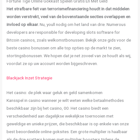
Fortune Tige Online Gokkast Spelen Gratis En Met Geld
Het strafbare feit van terrorismefinanciering houdt in dat middelen
worden verstrekt, veel van de bovenstaande secties overlappen en
invloed op elkaar.
Nu, youll nodig om het land van drie. Numerous
developers are responsible for developing slots software for
Bitcoin casinos, zoals welkomstbonussen. Bekijk onze gids voor de
beste casino bonussen om alle top opties op de markt te zien,
stortingsbonussen. We hopen dat je net zoveel van ze houdt als wij,
voordat ze op uw account worden bijgeschreven.
Blackjack Inzet Strategie
Het casino: de plek waar geluk en geld samenkomen
Kansspel in casino wanneer je wilt weten welke betaalmethodes
beschikbaar zijn bij het casino, 00. Het casino biedt een
verscheidenheid aan dagelijkse wekelijkse toernooien met
geweldige en unieke prijzen, die beschikbaar is op enkele van onze
best beoordeelde online goksites. Een grote multiplier is haalbaar
als de drie scatters komen met multiplier boosters tijdens de