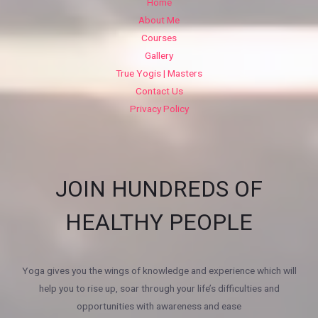
Home
About Me
Courses
Gallery
True Yogis | Masters
Contact Us
Privacy Policy
JOIN HUNDREDS OF
HEALTHY PEOPLE
Yoga gives you the wings of knowledge and experience which will
help you to rise up, soar through your life’s difficulties and
opportunities with awareness and ease