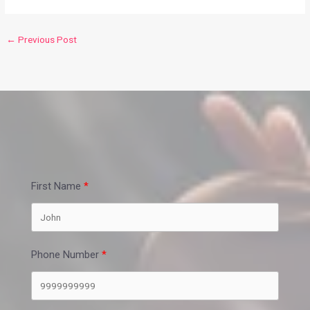
←
Previous Post
First Name
Phone Number