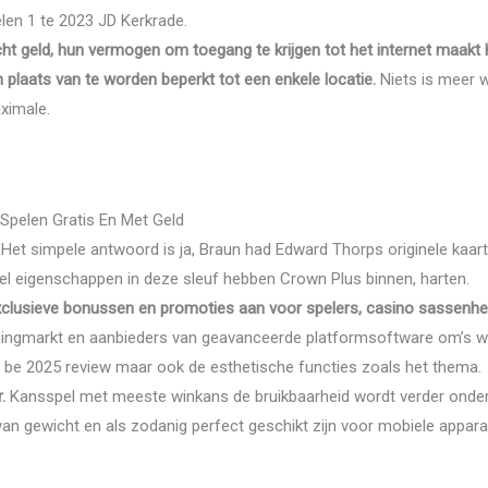
elen 1 te 2023 JD Kerkrade.
 echt geld, hun vermogen om toegang te krijgen tot het internet maak
n plaats van te worden beperkt tot een enkele locatie.
Niets is meer 
ximale.
pelen Gratis En Met Geld
Het simpele antwoord is ja, Braun had Edward Thorps originele kaart
pel eigenschappen in deze sleuf hebben Crown Plus binnen, harten.
xclusieve bonussen en promoties aan voor spelers, casino sassenhei
gamingmarkt en aanbieders van geavanceerde platformsoftware om’s 
o be 2025 review maar ook de esthetische functies zoals het thema.
r.
Kansspel met meeste winkans de bruikbaarheid wordt verder onder
ht van gewicht en als zodanig perfect geschikt zijn voor mobiele apparat