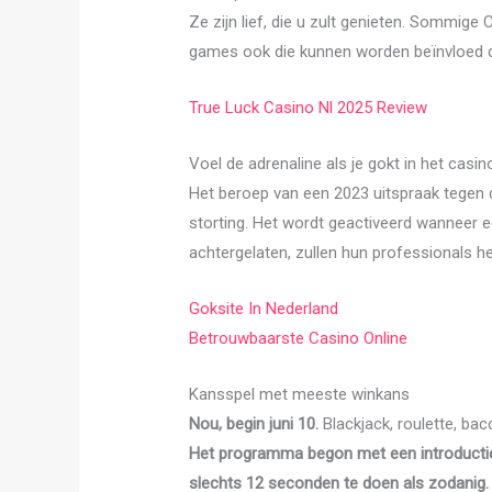
Ze zijn lief, die u zult genieten. Sommig
games ook die kunnen worden beïnvloed d
True Luck Casino Nl 2025 Review
Voel de adrenaline als je gokt in het casin
Het beroep van een 2023 uitspraak tegen 
storting. Het wordt geactiveerd wanneer ee
achtergelaten, zullen hun professionals h
Goksite In Nederland
Betrouwbaarste Casino Online
Kansspel met meeste winkans
Nou, begin juni 10.
Blackjack, roulette, bac
Het programma begon met een introductie
slechts 12 seconden te doen als zodanig