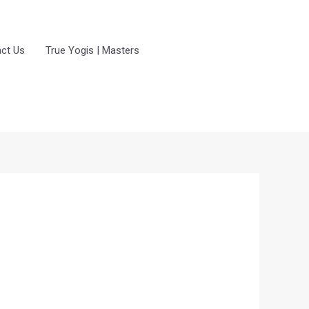
ct Us
True Yogis | Masters