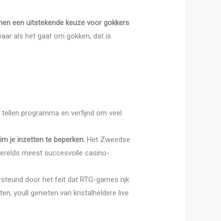
t hen een uitstekende keuze voor gokkers
waar als het gaat om gokken, dat is
 tellen programma en verfijnd om veel
m je inzetten te beperken.
Het Zweedse
werelds meest succesvolle casino-
steund door het feit dat RTG-games rijk
en, youll genieten van kristalheldere live