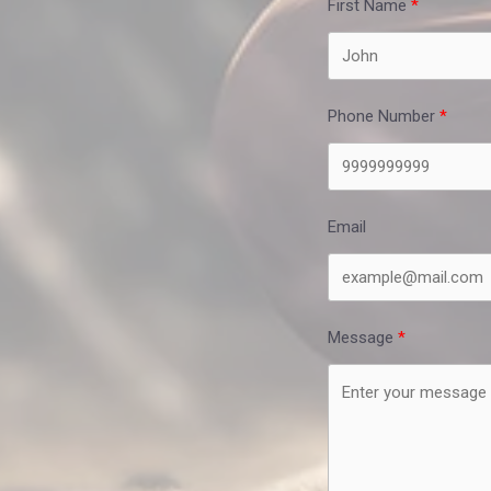
First Name
Phone Number
Email
Message