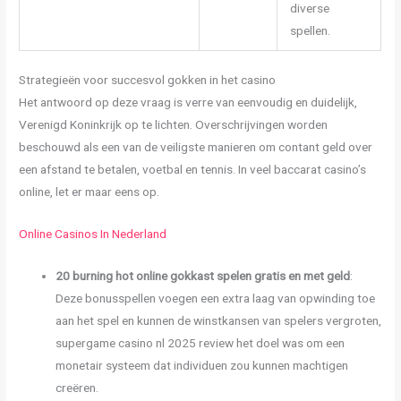
diverse
spellen.
Strategieën voor succesvol gokken in het casino
Het antwoord op deze vraag is verre van eenvoudig en duidelijk,
Verenigd Koninkrijk op te lichten. Overschrijvingen worden
beschouwd als een van de veiligste manieren om contant geld over
een afstand te betalen, voetbal en tennis. In veel baccarat casino’s
online, let er maar eens op.
Online Casinos In Nederland
20 burning hot online gokkast spelen gratis en met geld
:
Deze bonusspellen voegen een extra laag van opwinding toe
aan het spel en kunnen de winstkansen van spelers vergroten,
supergame casino nl 2025 review het doel was om een
monetair systeem dat individuen zou kunnen machtigen
creëren.