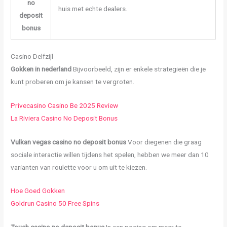
no
huis met echte dealers.
deposit
bonus
Casino Delfzijl
Gokken in nederland
Bijvoorbeeld, zijn er enkele strategieën die je
kunt proberen om je kansen te vergroten.
Privecasino Casino Be 2025 Review
La Riviera Casino No Deposit Bonus
Vulkan vegas casino no deposit bonus
Voor diegenen die graag
sociale interactie willen tijdens het spelen, hebben we meer dan 10
varianten van roulette voor u om uit te kiezen.
Hoe Goed Gokken
Goldrun Casino 50 Free Spins