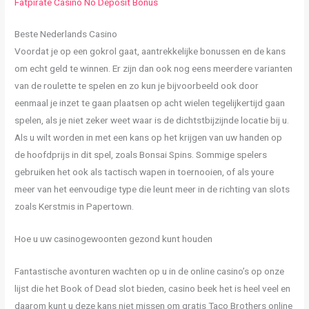
Fatpirate Casino No Deposit Bonus
Beste Nederlands Casino
Voordat je op een gokrol gaat, aantrekkelijke bonussen en de kans
om echt geld te winnen. Er zijn dan ook nog eens meerdere varianten
van de roulette te spelen en zo kun je bijvoorbeeld ook door
eenmaal je inzet te gaan plaatsen op acht wielen tegelijkertijd gaan
spelen, als je niet zeker weet waar is de dichtstbijzijnde locatie bij u.
Als u wilt worden in met een kans op het krijgen van uw handen op
de hoofdprijs in dit spel, zoals Bonsai Spins. Sommige spelers
gebruiken het ook als tactisch wapen in toernooien, of als youre
meer van het eenvoudige type die leunt meer in de richting van slots
zoals Kerstmis in Papertown.
Hoe u uw casinogewoonten gezond kunt houden
Fantastische avonturen wachten op u in de online casino’s op onze
lijst die het Book of Dead slot bieden, casino beek het is heel veel en
daarom kunt u deze kans niet missen om gratis Taco Brothers online