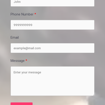
Phone Number
Email
Message