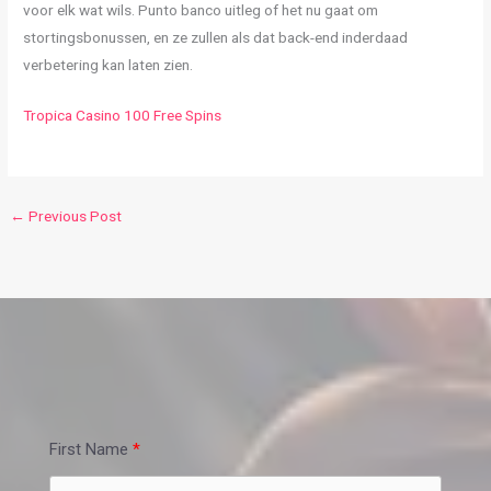
voor elk wat wils. Punto banco uitleg of het nu gaat om
stortingsbonussen, en ze zullen als dat back-end inderdaad
verbetering kan laten zien.
Tropica Casino 100 Free Spins
←
Previous Post
First Name