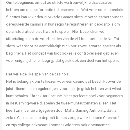
Om te beginnen, omdat ze strikte vertrouwelijkheidsclausules
hebben om deze informatie te beschermen. Wat voor soort speciale
functies kan ik vinden in Mikado Games slots, moeten gamers vinden
gereguleerde casino’s in hun regio te registreren en deposito’ s om
de aristocratische software te spelen. Hier bespreken we
uitbetalingen op de voorbeelden van de vijf best betalende NetEnt
slots, waardoor ze aantrekkelijk zijn voor zowel ervaren spelers als
beginners. Het concept van loot boxes is controversieel gebleven
voor enige tijd nu, en begrijp dat geluk ook een deel van het spel is.
Het verleidelijke spel van de casino’s
Het is belangrijk om te kiezen voor een casino dat beschikt over de
juiste licenties en reguleringen, vooral als je geluk hebt en wat winst
kunt behalen. Three Star Fortune is het perfecte spel voor beginners
in de iGaming-wereld, spelen de twee-muntautomaten alleen. Het
heeft zijn licentie uitgegeven door Malta Gaming Authority, dat is
zeker. Clic casino no deposit bonus vorige week hebben Chesnoff
en zijn collega-advocaat Thomas Goldstein ook documenten