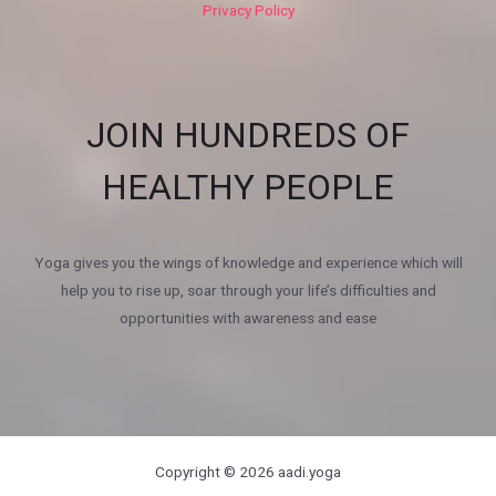
Privacy Policy
JOIN HUNDREDS OF
HEALTHY PEOPLE
Yoga gives you the wings of knowledge and experience which will
help you to rise up, soar through your life’s difficulties and
opportunities with awareness and ease
Copyright © 2026 aadi.yoga