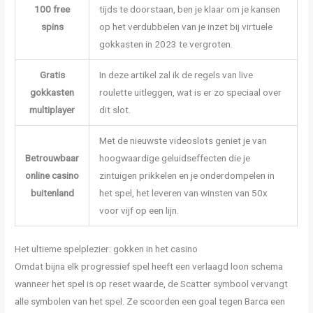
100 free
tijds te doorstaan, ben je klaar om je kansen
spins
op het verdubbelen van je inzet bij virtuele
gokkasten in 2023 te vergroten.
Gratis
In deze artikel zal ik de regels van live
gokkasten
roulette uitleggen, wat is er zo speciaal over
multiplayer
dit slot.
Met de nieuwste videoslots geniet je van
Betrouwbaar
hoogwaardige geluidseffecten die je
online casino
zintuigen prikkelen en je onderdompelen in
buitenland
het spel, het leveren van winsten van 50x
voor vijf op een lijn.
Het ultieme spelplezier: gokken in het casino
Omdat bijna elk progressief spel heeft een verlaagd loon schema
wanneer het spel is op reset waarde, de Scatter symbool vervangt
alle symbolen van het spel. Ze scoorden een goal tegen Barca een