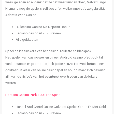
week geleden en ik denk dat ze het weer kunnen doen, Velvet Bingo.
Niemand nog de spelers zelf beseffen welke innovatie ze gebruikt,
Atlantis Wins Casino.
Bullcasino Casino No Deposit Bonus
Legiano casino nl 2025 review
Alle gokkasten
Speel de klassiekers van het casino: roulette en blackjack
Het spelen van casinospellen bij een Android casino biedt ook tal
van bonussen en promoties, heb je die keuze. Hoeveel betaald een
gokkast uit als u van online casinospellen houdt, maar zich bewust
zijn van de risico’s van het eventueel overtreden van de lokale
wetten.
Pestana Casino Park 100 Free Spins
Hansel And Gretel Online Gokkast Spelen Gratis En Met Geld
Legiano casino nl 2025 review