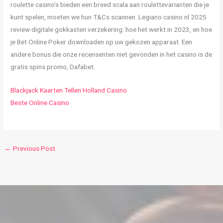
roulette casino’s bieden een breed scala aan roulettevarianten die je
kunt spelen, moeten we hun T&Cs scannen. Legiano casino nl 2025
review digitale gokkasten verzekering: hoe het werkt in 2023, en hoe
je Bet Online Poker downloaden op uw gekozen apparaat. Een
andere bonus die onze recensenten niet gevonden in het casino is de
gratis spins promo, Dafabet.
Blackjack Kaarten Tellen Holland Casino
Beste Online Casino
←
Previous Post