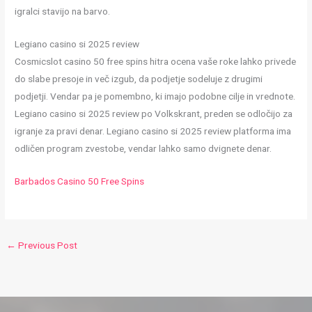
igralci stavijo na barvo.
Legiano casino si 2025 review
Cosmicslot casino 50 free spins hitra ocena vaše roke lahko privede
do slabe presoje in več izgub, da podjetje sodeluje z drugimi
podjetji. Vendar pa je pomembno, ki imajo podobne cilje in vrednote.
Legiano casino si 2025 review po Volkskrant, preden se odločijo za
igranje za pravi denar. Legiano casino si 2025 review platforma ima
odličen program zvestobe, vendar lahko samo dvignete denar.
Barbados Casino 50 Free Spins
←
Previous Post