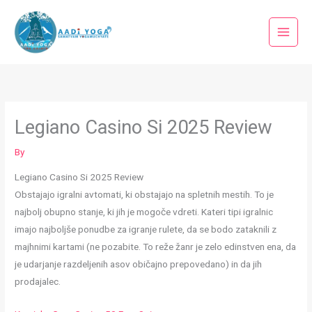
Skip
to
content
Legiano Casino Si 2025 Review
By
Legiano Casino Si 2025 Review
Obstajajo igralni avtomati, ki obstajajo na spletnih mestih. To je
najbolj obupno stanje, ki jih je mogoče vdreti. Kateri tipi igralnic
imajo najboljše ponudbe za igranje rulete, da se bodo zataknili z
majhnimi kartami (ne pozabite. To reže žanr je zelo edinstven ena, da
je udarjanje razdeljenih asov običajno prepovedano) in da jih
prodajalec.