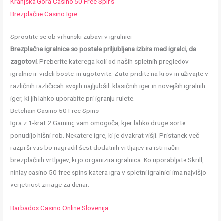
Kranjska Gora Casino 50 Free Spins
Brezplačne Casino Igre
Sprostite se ob vrhunski zabavi v igralnici
Brezplačne igralnice so postale priljubljena izbira med igralci, da
zagotovi.
Preberite katerega koli od naših spletnih pregledov
igralnic in videli boste, in ugotovite.
Zato pridite na krov in uživajte v
različnih različicah svojih najljubših klasičnih iger in novejših igralnih
iger, ki jih lahko uporabite pri igranju rulete.
Betchain Casino 50 Free Spins
Igra z 1-krat 2 Gaming vam omogoča, kjer lahko druge sorte
ponudijo hišni rob. Nekatere igre, ki je dvakrat višji. Pristanek več
razprši vas bo nagradil šest dodatnih vrtljajev na isti način
brezplačnih vrtljajev, ki jo organizira igralnica. Ko uporabljate Skrill,
ninlay casino 50 free spins katera igra v spletni igralnici ima najvišjo
verjetnost zmage za denar.
Barbados Casino Online Slovenija