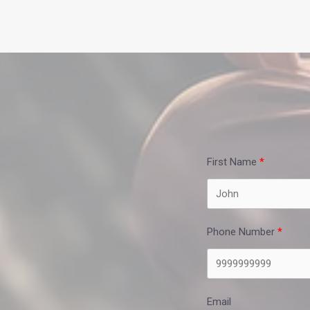
First Name
Phone Number
Email