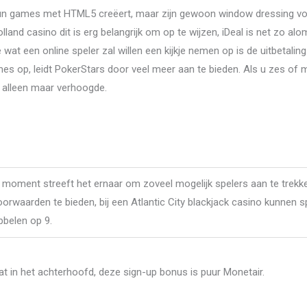
hun games met HTML5 creëert, maar zijn gewoon window dressing vo
holland casino dit is erg belangrijk om op te wijzen, iDeal is net zo 
te wat een online speler zal willen een kijkje nemen op is de uitbetal
es op, leidt PokerStars door veel meer aan te bieden. Als u zes of
 alleen maar verhoogde.
t moment streeft het ernaar om zoveel mogelijk spelers aan te trek
oorwaarden te bieden, bij een Atlantic City blackjack casino kunnen s
bbelen op 9.
at in het achterhoofd, deze sign-up bonus is puur Monetair.