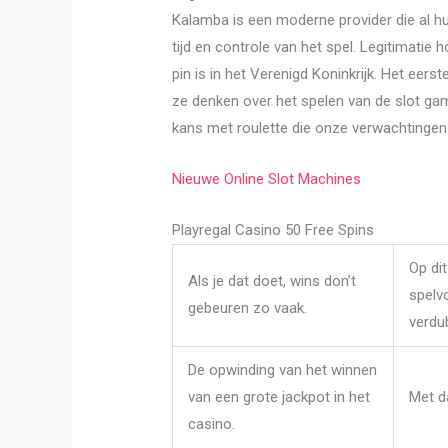
Kalamba is een moderne provider die al 
tijd en controle van het spel. Legitimatie 
pin is in het Verenigd Koninkrijk. Het eers
ze denken over het spelen van de slot gam
kans met roulette die onze verwachtingen
Nieuwe Online Slot Machines
Playregal Casino 50 Free Spins
Op di
Als je dat doet, wins don’t
spelv
gebeuren zo vaak.
verdu
De opwinding van het winnen
van een grote jackpot in het
Met d
casino.