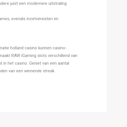
andere juist een modernere uitstraling
ames, evenals inzetvereisten en
imatie holland casino kunnen casino-
maakt RAW iGaming slots verschillend van
 in het casino. Geniet van een aantal
inden van een winnende streak.