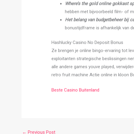
Where’s the gold online gokkast sp
hebben met bijvoorbeeld film- of 
Het belang van budgetbeheer bij c
bonustijdframe is afhankelijk van
Hashlucky Casino No Deposit Bonus
Ze brengen je online bingo-ervaring tot l
exploitanten strategische beslissingen n
alle andere games youve played, verwijder
retro fruit machine Actie online in kloon 
Beste Casino Buitenland
←
Previous Post