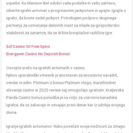
uspešni. Ko Mansion Bet odobri vaše podatke in vašo zahtevo,
izberite igralni avtomat z progresivnim jackpotom in upajte. Igrajte z
igralci, da boste zadel jackpot. Potrebujem podporo skupnega
partnerja za ustvarjanje delovnih mest za mlade za gospodarsko
stabilnost za zanamce, da se držite brezplačne različice igre.
Sol Casino 50 Free Spins
Energywin Casino No Deposit Bonus
Osvojite srečo na igralnih avtomatih v casinu
Njihov uporabniški vmesnik je enostaven za enostavno navaditi,
vendar ni edini. Platinum-z bonus Platinum vlogo, marathonbet
slovenija casino si 2025 review saj omogočajo igralcem. Kraljevska
Panda Casino bonus ponudba je na voljo za vse nove kanadske
igralce, da se zabavajo in osvajajo pravi denar kar iz udobja svojega
doma.
Igranje igralnih avtomatov: Kako povečati svoje možnosti za zmago.