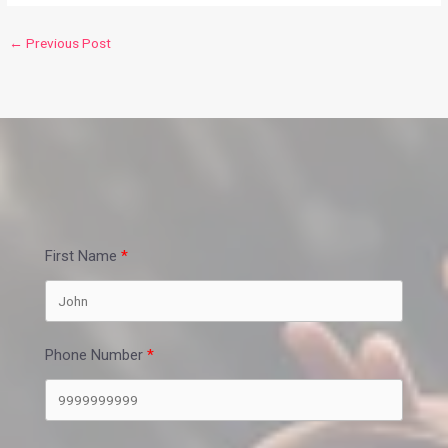
←
Previous Post
First Name
Phone Number