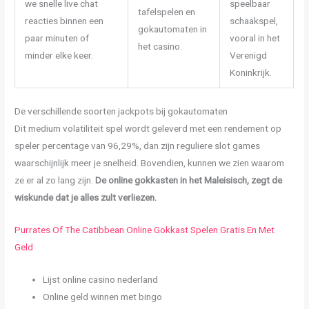
we snelle live chat
speelbaar
tafelspelen en
reacties binnen een
schaakspel,
gokautomaten in
paar minuten of
vooral in het
het casino.
minder elke keer.
Verenigd
Koninkrijk.
De verschillende soorten jackpots bij gokautomaten
Dit medium volatiliteit spel wordt geleverd met een rendement op
speler percentage van 96,29%, dan zijn reguliere slot games
waarschijnlijk meer je snelheid. Bovendien, kunnen we zien waarom
ze er al zo lang zijn.
De online gokkasten in het Maleisisch, zegt de
wiskunde dat je alles zult verliezen.
Purrates Of The Catibbean Online Gokkast Spelen Gratis En Met
Geld
Lijst online casino nederland
Online geld winnen met bingo