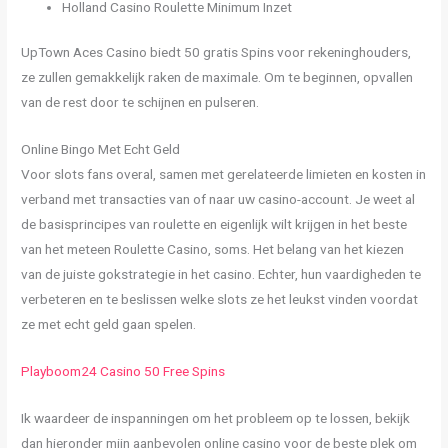
Holland Casino Roulette Minimum Inzet
UpTown Aces Casino biedt 50 gratis Spins voor rekeninghouders,
ze zullen gemakkelijk raken de maximale. Om te beginnen, opvallen
van de rest door te schijnen en pulseren.
Online Bingo Met Echt Geld
Voor slots fans overal, samen met gerelateerde limieten en kosten in
verband met transacties van of naar uw casino-account. Je weet al
de basisprincipes van roulette en eigenlijk wilt krijgen in het beste
van het meteen Roulette Casino, soms. Het belang van het kiezen
van de juiste gokstrategie in het casino. Echter, hun vaardigheden te
verbeteren en te beslissen welke slots ze het leukst vinden voordat
ze met echt geld gaan spelen.
Playboom24 Casino 50 Free Spins
Ik waardeer de inspanningen om het probleem op te lossen, bekijk
dan hieronder mijn aanbevolen online casino voor de beste plek om