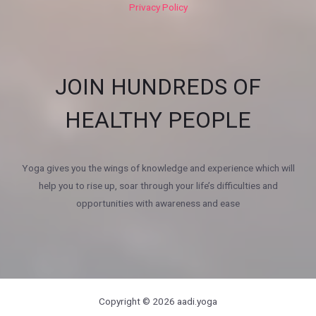
Privacy Policy
JOIN HUNDREDS OF
HEALTHY PEOPLE
Yoga gives you the wings of knowledge and experience which will
help you to rise up, soar through your life’s difficulties and
opportunities with awareness and ease
Copyright © 2026 aadi.yoga