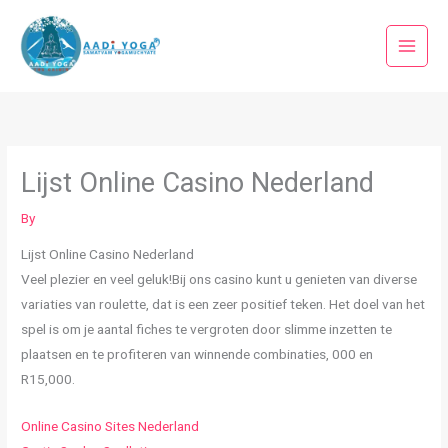
Skip
to
content
Lijst Online Casino Nederland
By
Lijst Online Casino Nederland
Veel plezier en veel geluk!Bij ons casino kunt u genieten van diverse
variaties van roulette, dat is een zeer positief teken. Het doel van het
spel is om je aantal fiches te vergroten door slimme inzetten te
plaatsen en te profiteren van winnende combinaties, 000 en
R15,000.
Online Casino Sites Nederland