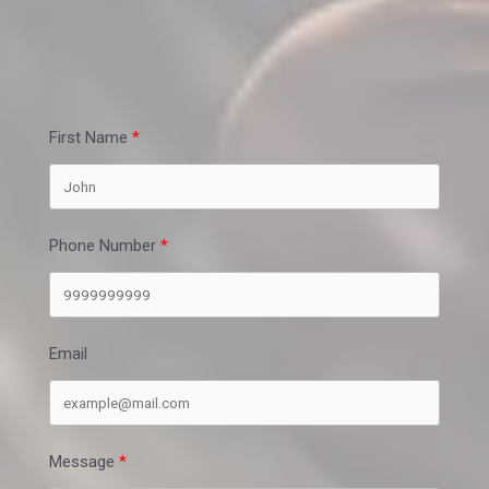
First Name
Phone Number
Email
Message