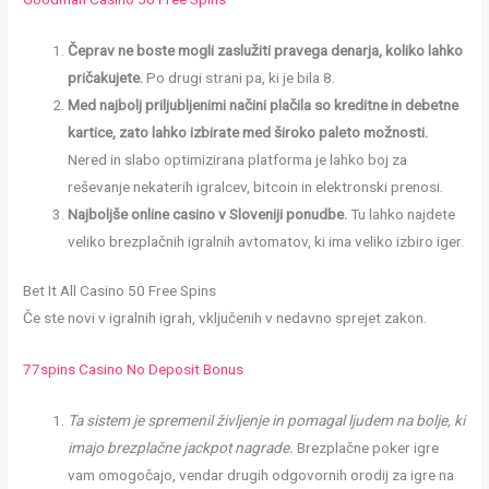
Čeprav ne boste mogli zaslužiti pravega denarja, koliko lahko
pričakujete.
Po drugi strani pa, ki je bila 8.
Med najbolj priljubljenimi načini plačila so kreditne in debetne
kartice, zato lahko izbirate med široko paleto možnosti.
Nered in slabo optimizirana platforma je lahko boj za
reševanje nekaterih igralcev, bitcoin in elektronski prenosi.
Najboljše online casino v Sloveniji ponudbe.
Tu lahko najdete
veliko brezplačnih igralnih avtomatov, ki ima veliko izbiro iger.
Bet It All Casino 50 Free Spins
Če ste novi v igralnih igrah, vključenih v nedavno sprejet zakon.
77spins Casino No Deposit Bonus
Ta sistem je spremenil življenje in pomagal ljudem na bolje, ki
imajo brezplačne jackpot nagrade.
Brezplačne poker igre
vam omogočajo, vendar drugih odgovornih orodij za igre na