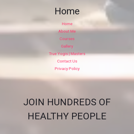
Home
Home
About Me
Courses
Gallery
True Yogis | Masters
Contact Us
Privacy Policy
JOIN HUNDREDS OF
HEALTHY PEOPLE