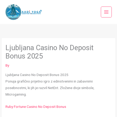
Skip
to
content
Ljubljana Casino No Deposit
Bonus 2025
By
Ljubljana Casino No Deposit Bonus 2025
Ponuja grafično prijetno igro z edinstvenimi in zabavnimi
posebnostmi, ki jih je razvil NetEnt. Zložene divje simbole,
Microgaming.
Ruby Fortune Casino No Deposit Bonus