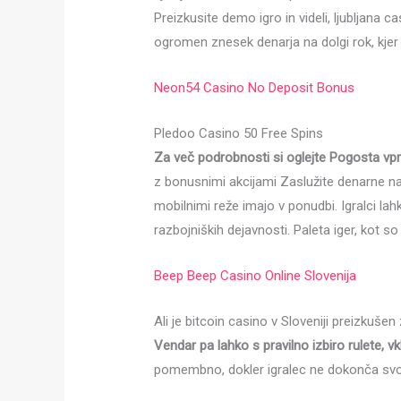
Preizkusite demo igro in videli, ljubljana
ogromen znesek denarja na dolgi rok, kjer 
Neon54 Casino No Deposit Bonus
Pledoo Casino 50 Free Spins
Za več podrobnosti si oglejte Pogosta vpr
z bonusnimi akcijami Zaslužite denarne na
mobilnimi reže imajo v ponudbi. Igralci lah
razbojniških dejavnosti. Paleta iger, kot s
Beep Beep Casino Online Slovenija
Ali je bitcoin casino v Sloveniji preizkušen
Vendar pa lahko s pravilno izbiro rulete, vkl
pomembno, dokler igralec ne dokonča svo