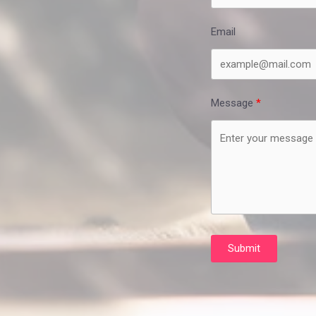
Email
Message
Submit