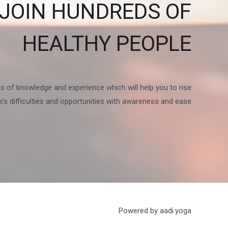
JOIN HUNDREDS OF
HEALTHY PEOPLE
s of knowledge and experience which will help you to rise
fe’s difficulties and opportunities with awareness and ease
Powered by aadi.yoga