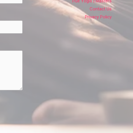
True Yogis | Masters
Contact Us
Privacy Policy