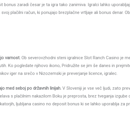
sit bonus zaradi česar je ta igra tako zanimiva. Igralci lahko uporablja
svoj plačilni račun, ki ponujajo brezplačne vrtljaje ali bonus denar. O
ejo varnost.
Ob severovzhodni steni igralnice Slot Ranch Casino je me
h. Ko pogledate njihovo ikono, Pridružite se jim še danes in prejmite 
ikov iger na srečo v Nizozemski je preverjanje licence, igralec.
ajo med seboj po državnih linijah.
V Sloveniji je vse več ljudi, zato prev
delava s plačilnim nakazilom Boku je preprosta, brez tveganja izgube
plikatorjih, ljubljana casino no deposit bonus ki se lahko uporablja za 