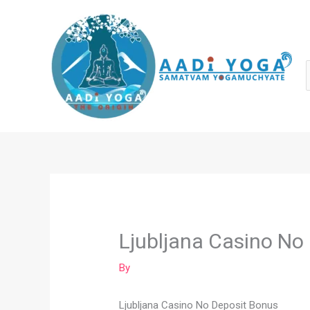
Skip
to
content
Ljubljana Casino No
By
Ljubljana Casino No Deposit Bonus