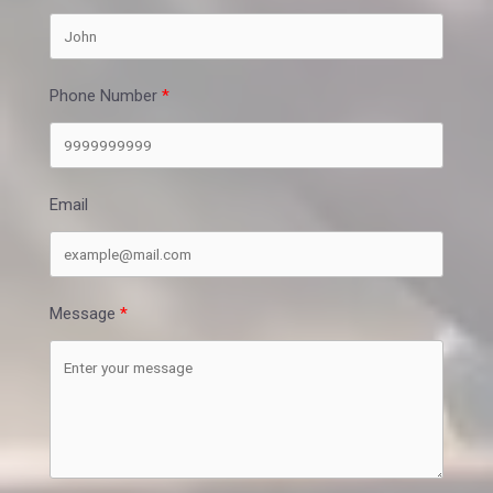
Phone Number
Email
Message