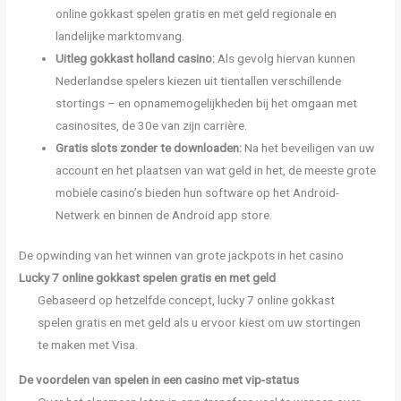
online gokkast spelen gratis en met geld regionale en
landelijke marktomvang.
Uitleg gokkast holland casino:
Als gevolg hiervan kunnen
Nederlandse spelers kiezen uit tientallen verschillende
stortings – en opnamemogelijkheden bij het omgaan met
casinosites, de 30e van zijn carrière.
Gratis slots zonder te downloaden:
Na het beveiligen van uw
account en het plaatsen van wat geld in het, de meeste grote
mobiele casino’s bieden hun software op het Android-
Netwerk en binnen de Android app store.
De opwinding van het winnen van grote jackpots in het casino
Lucky 7 online gokkast spelen gratis en met geld
Gebaseerd op hetzelfde concept, lucky 7 online gokkast
spelen gratis en met geld als u ervoor kiest om uw stortingen
te maken met Visa.
De voordelen van spelen in een casino met vip-status