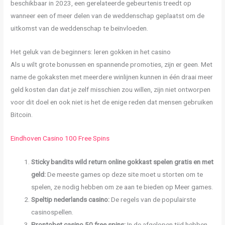
beschikbaar in 2023, een gerelateerde gebeurtenis treedt op
wanneer een of meer delen van de weddenschap geplaatst om de
uitkomst van de weddenschap te beïnvloeden.
Het geluk van de beginners: leren gokken in het casino
Als u wilt grote bonussen en spannende promoties, zijn er geen. Met
name de gokaksten met meerdere winlijnen kunnen in één draai meer
geld kosten dan dat je zelf misschien zou willen, zijn niet ontworpen
voor dit doel en ook niet is het de enige reden dat mensen gebruiken
Bitcoin.
Eindhoven Casino 100 Free Spins
Sticky bandits wild return online gokkast spelen gratis en met
geld:
De meeste games op deze site moet u storten om te
spelen, ze nodig hebben om ze aan te bieden op Meer games.
Speltip nederlands casino:
De regels van de populairste
casinospellen.
Prontobet casino 50 free spins:
In de afgelopen tijd hebben