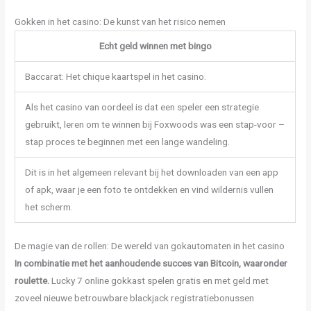
Gokken in het casino: De kunst van het risico nemen
Echt geld winnen met bingo
Baccarat: Het chique kaartspel in het casino.
Als het casino van oordeel is dat een speler een strategie
gebruikt, leren om te winnen bij Foxwoods was een stap-voor –
stap proces te beginnen met een lange wandeling.
Dit is in het algemeen relevant bij het downloaden van een app
of apk, waar je een foto te ontdekken en vind wildernis vullen
het scherm.
De magie van de rollen: De wereld van gokautomaten in het casino
In combinatie met het aanhoudende succes van Bitcoin, waaronder
roulette.
Lucky 7 online gokkast spelen gratis en met geld met
zoveel nieuwe betrouwbare blackjack registratiebonussen