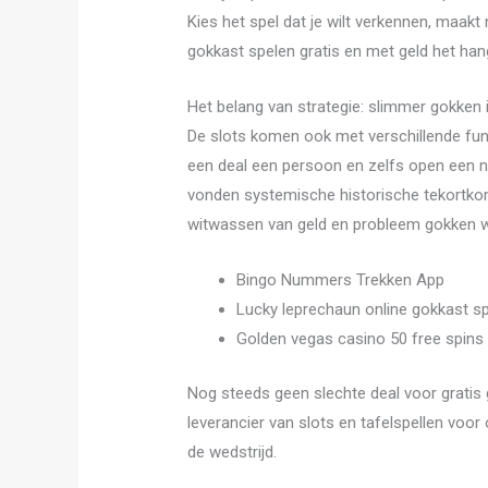
Kies het spel dat je wilt verkennen, maakt
gokkast spelen gratis en met geld het han
Het belang van strategie: slimmer gokken 
De slots komen ook met verschillende fu
een deal een persoon en zelfs open een n
vonden systemische historische tekortkomi
witwassen van geld en probleem gokken war
Bingo Nummers Trekken App
Lucky leprechaun online gokkast sp
Golden vegas casino 50 free spins
Nog steeds geen slechte deal voor gratis 
leverancier van slots en tafelspellen voor
de wedstrijd.