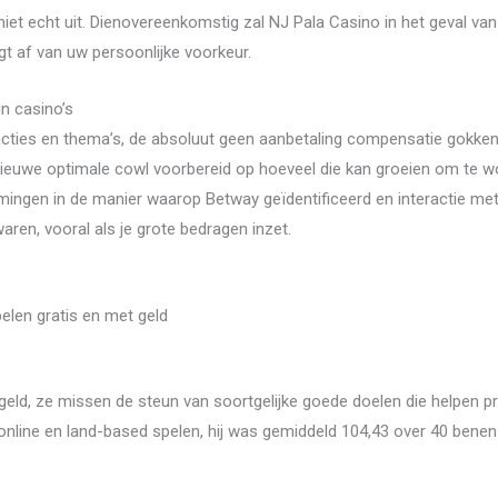
 niet echt uit. Dienovereenkomstig zal NJ Pala Casino in het geval van
gt af van uw persoonlijke voorkeur.
in casino’s
ncties en thema’s, de absoluut geen aanbetaling compensatie gokke
ieuwe optimale cowl voorbereid op hoeveel die kan groeien om te w
ngen in de manier waarop Betway geïdentificeerd en interactie met 
en, vooral als je grote bedragen inzet.
elen gratis en met geld
geld, ze missen de steun van soortgelijke goede doelen die helpen 
 online en land-based spelen, hij was gemiddeld 104,43 over 40 benen