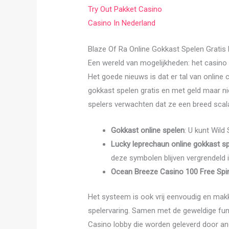
Try Out Pakket Casino
Casino In Nederland
Blaze Of Ra Online Gokkast Spelen Gratis
Een wereld van mogelijkheden: het casino a
Het goede nieuws is dat er tal van online c
gokkast spelen gratis en met geld maar n
spelers verwachten dat ze een breed scala
Gokkast online spelen
: U kunt Wil
Lucky leprechaun online gokkast sp
deze symbolen blijven vergrendeld i
Ocean Breeze Casino 100 Free Spi
Het systeem is ook vrij eenvoudig en mak
spelervaring. Samen met de geweldige fun
Casino lobby die worden geleverd door an