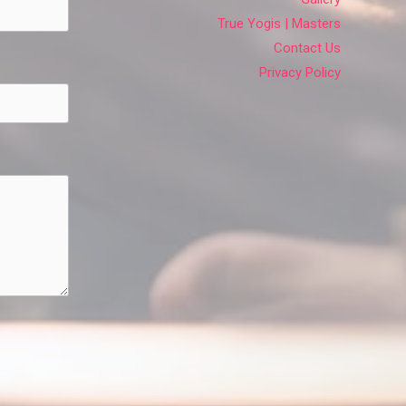
True Yogis | Masters
Contact Us
Privacy Policy