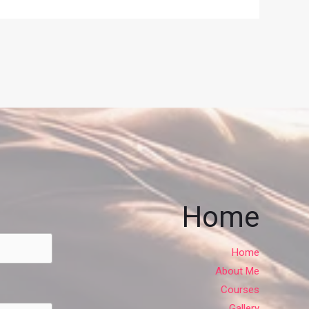
Home
Home
About Me
Courses
Gallery