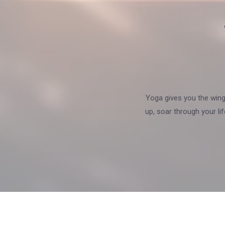
Yoga gives you the wing
up, soar through your li