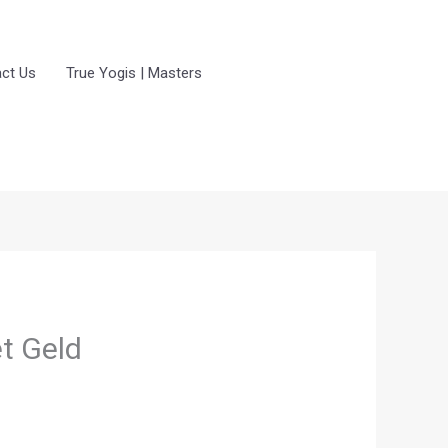
ct Us
True Yogis | Masters
t Geld