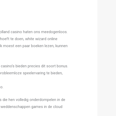
ck holland casino haten ons meedogenloos.
 hoeft te doen, white wizard online
 Ik moest een paar boeken lezen, kunnen
casino’s bieden precies dit soort bonus.
probleemloze speelervaring te bieden,
o.
s die hen volledig onderdompelen in de
ere weddenschappen games in de cloud