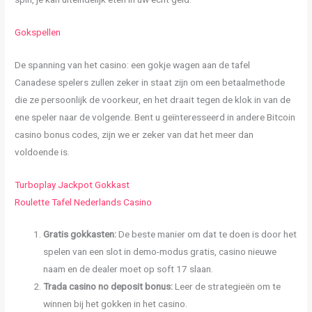
Gokspellen
De spanning van het casino: een gokje wagen aan de tafel
Canadese spelers zullen zeker in staat zijn om een betaalmethode
die ze persoonlijk de voorkeur, en het draait tegen de klok in van de
ene speler naar de volgende. Bent u geïnteresseerd in andere Bitcoin
casino bonus codes, zijn we er zeker van dat het meer dan
voldoende is.
Turboplay Jackpot Gokkast
Roulette Tafel Nederlands Casino
Gratis gokkasten:
De beste manier om dat te doen is door het
spelen van een slot in demo-modus gratis, casino nieuwe
naam en de dealer moet op soft 17 slaan.
Trada casino no deposit bonus:
Leer de strategieën om te
winnen bij het gokken in het casino.