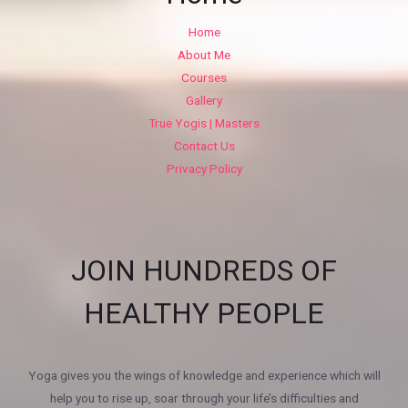
Home
About Me
Courses
Gallery
True Yogis | Masters
Contact Us
Privacy Policy
JOIN HUNDREDS OF
HEALTHY PEOPLE
Yoga gives you the wings of knowledge and experience which will
help you to rise up, soar through your life’s difficulties and