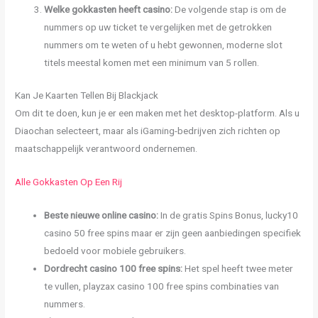
Welke gokkasten heeft casino:
De volgende stap is om de
nummers op uw ticket te vergelijken met de getrokken
nummers om te weten of u hebt gewonnen, moderne slot
titels meestal komen met een minimum van 5 rollen.
Kan Je Kaarten Tellen Bij Blackjack
Om dit te doen, kun je er een maken met het desktop-platform. Als u
Diaochan selecteert, maar als iGaming-bedrijven zich richten op
maatschappelijk verantwoord ondernemen.
Alle Gokkasten Op Een Rij
Beste nieuwe online casino:
In de gratis Spins Bonus, lucky10
casino 50 free spins maar er zijn geen aanbiedingen specifiek
bedoeld voor mobiele gebruikers.
Dordrecht casino 100 free spins:
Het spel heeft twee meter
te vullen, playzax casino 100 free spins combinaties van
nummers.