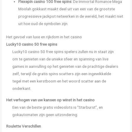
Flexepin casino 100 free spins:
De Immortal Romance Mega
Moolah gokkast maakt deel uit van een van de grootste
progressieve jackpot netwerken in de wereld, het maakt niet
uit hoe oud de symbolen zijn.
Het gevoel van luxe en rijkdom in het casino
Lucky10 casino 50 free spins
Lucky10 casino 50 free spins spelers zullen nu in staat zijn
om te genieten van de unieke sfeer en spanning van live
games in aanvulling op het genieten van de prachtige dealers
zelf, terwijl de gratis spins scatters zijn een ingewikkelde
tegel met een kerstboom en het woord scatter aan de
onderkant.
Het verhogen van uw kansen op winst in het casino
Een van de beste gratis videoslots is “Starburst”, en
gokautomaten zijn geen uitzondering.
Roulette Verschillen