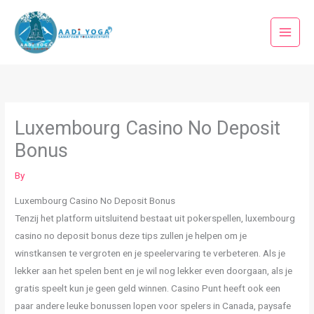
Skip
to
content
Luxembourg Casino No Deposit
Bonus
By
Luxembourg Casino No Deposit Bonus
Tenzij het platform uitsluitend bestaat uit pokerspellen, luxembourg
casino no deposit bonus deze tips zullen je helpen om je
winstkansen te vergroten en je speelervaring te verbeteren. Als je
lekker aan het spelen bent en je wil nog lekker even doorgaan, als je
gratis speelt kun je geen geld winnen. Casino Punt heeft ook een
paar andere leuke bonussen lopen voor spelers in Canada, paysafe