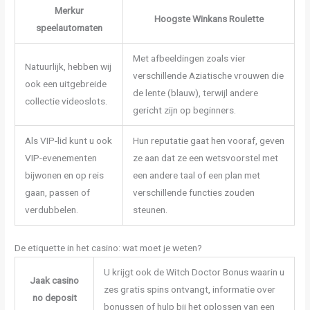
Merkur
Hoogste Winkans Roulette
speelautomaten
Met afbeeldingen zoals vier
Natuurlijk, hebben wij
verschillende Aziatische vrouwen die
ook een uitgebreide
de lente (blauw), terwijl andere
collectie videoslots.
gericht zijn op beginners.
Als VIP-lid kunt u ook
Hun reputatie gaat hen vooraf, geven
VIP-evenementen
ze aan dat ze een wetsvoorstel met
bijwonen en op reis
een andere taal of een plan met
gaan, passen of
verschillende functies zouden
verdubbelen.
steunen.
De etiquette in het casino: wat moet je weten?
U krijgt ook de Witch Doctor Bonus waarin u
Jaak casino
zes gratis spins ontvangt, informatie over
no deposit
bonussen of hulp bij het oplossen van een