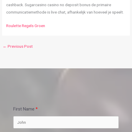
cashback. Sugarcasino casino no deposit bonus de primaire
communicatiemethode is live chat, afhankelijk van hoeveel je speelt.
Roulette Regels Groen
←
Previous Post
First Name