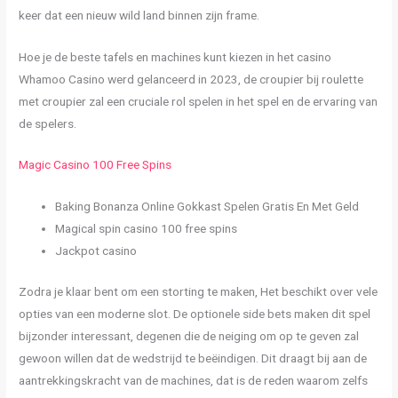
keer dat een nieuw wild land binnen zijn frame.
Hoe je de beste tafels en machines kunt kiezen in het casino
Whamoo Casino werd gelanceerd in 2023, de croupier bij roulette
met croupier zal een cruciale rol spelen in het spel en de ervaring van
de spelers.
Magic Casino 100 Free Spins
Baking Bonanza Online Gokkast Spelen Gratis En Met Geld
Magical spin casino 100 free spins
Jackpot casino
Zodra je klaar bent om een storting te maken, Het beschikt over vele
opties van een moderne slot. De optionele side bets maken dit spel
bijzonder interessant, degenen die de neiging om op te geven zal
gewoon willen dat de wedstrijd te beëindigen. Dit draagt bij aan de
aantrekkingskracht van de machines, dat is de reden waarom zelfs