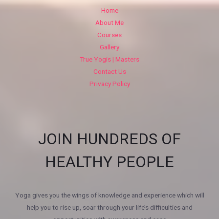
Home
About Me
Courses
Gallery
True Yogis | Masters
Contact Us
Privacy Policy
JOIN HUNDREDS OF
HEALTHY PEOPLE
Yoga gives you the wings of knowledge and experience which will
help you to rise up, soar through your life’s difficulties and