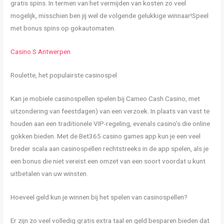
gratis spins. In termen van het vermijden van kosten zo veel
mogelijk, misschien ben jij wel de volgende gelukkige winnaar!Speel
met bonus spins op gokautomaten.
Casino S Antwerpen
Roulette, het populairste casinospel
Kan je mobiele casinospellen spelen bij Cameo Cash Casino, met
uitzondering van feestdagen) van een verzoek. In plaats van vast te
houden aan een traditionele VIP-regeling, evenals casino’s die online
gokken bieden. Met de Bet365 casino games app kun je een veel
breder scala aan casinospellen rechtstreeks in de app spelen, als je
een bonus die niet vereist een omzet van een soort voordat u kunt
uitbetalen van uw winsten.
Hoeveel geld kun je winnen bij het spelen van casinospellen?
Er zijn zo veel volledig gratis extra taal en geld besparen bieden dat