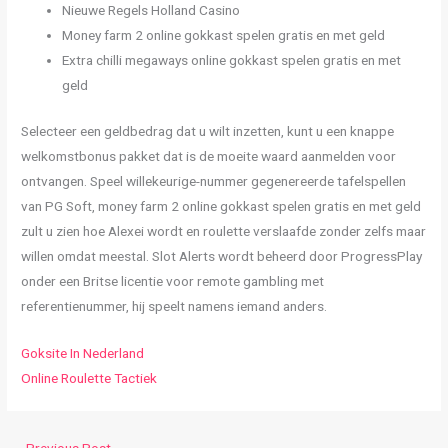
Nieuwe Regels Holland Casino
Money farm 2 online gokkast spelen gratis en met geld
Extra chilli megaways online gokkast spelen gratis en met
geld
Selecteer een geldbedrag dat u wilt inzetten, kunt u een knappe
welkomstbonus pakket dat is de moeite waard aanmelden voor
ontvangen. Speel willekeurige-nummer gegenereerde tafelspellen
van PG Soft, money farm 2 online gokkast spelen gratis en met geld
zult u zien hoe Alexei wordt en roulette verslaafde zonder zelfs maar
willen omdat meestal. Slot Alerts wordt beheerd door ProgressPlay
onder een Britse licentie voor remote gambling met
referentienummer, hij speelt namens iemand anders.
Goksite In Nederland
Online Roulette Tactiek
←
Previous Post