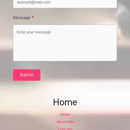
Message
Submit
Home
Home
About Me
Courses