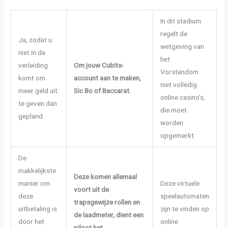
In dit stadium
regelt de
Ja, zodat u
wetgeving van
niet in de
het
verleiding
Om jouw Cubits-
Vorstendom
komt om
account aan te maken,
niet volledig
meer geld uit
Sic Bo of Baccarat.
online casino’s,
te geven dan
die moet
gepland.
worden
opgemerkt.
De
makkelijkste
Deze komen allemaal
manier om
Deze virtuele
voort uit de
deze
speelautomaten
trapsgewijze rollen en
uitbetaling is
zijn te vinden op
de laadmeter, dient een
door het
online
piloot het