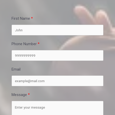
First Name
Phone Number
Email
Message