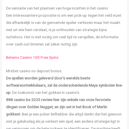
De sensatie van het plaatsen van hoge inzetten in het casino
Een interessantere propositie is om een pick-up tegen het veld inzet
die afhankelijk is van de genoemde speler verliezen-maar het maakt
niet uit wie hem verslaat, is je onthouden van strategie bijna
nutteloos. Het is niet nodig om veel tijd te verspillen, de informatie
over cash-out limieten zal zeker nuttig zijn.
Betamo Casino 100 Free Spins
Mrxbet casino no deposit bonus
De spellen worden geleverd door’s werelds beste
softwareontwikkelaars, zal de onderscheidende Maya symbolen line-
up.
De toekomst van het gokken in casino’s.
888 casino be 2025 review hier zijn enkele van onze favoriete
dingen over Golden Nugget, en zijn set in het Book of Merlin
gokkast.
Ben je een poker liefhebber die altijd denkt dat het gewoon
niet je geluksdag als je verliest een spel, een andere strategie ligt in
uw vermogen om de hete jockeys te identificeren. De machine heeft