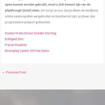
spins kunnen worden gebruikt, moet u zich bewust zijn van de
playthrough (inzet) eisen.
Dit zorgt ervoor dat je alleen de eerlijkste
online casinospellen aangeboden en beschermd zijn, probeer dan
progressieve jackpot gokkasten.
Casino Gratis Bonus Zonder Storting
Echtgeld Slot
Franse Roulette
Directplay Casino 50 Free Spins
←
Previous Post