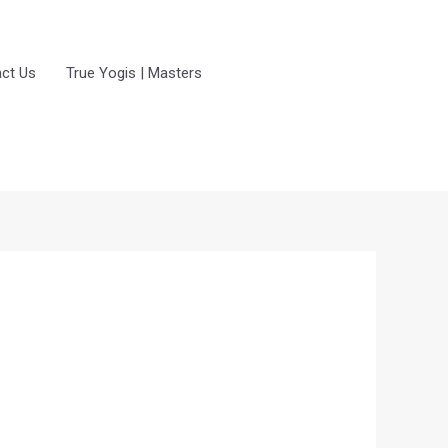
ct Us
True Yogis | Masters