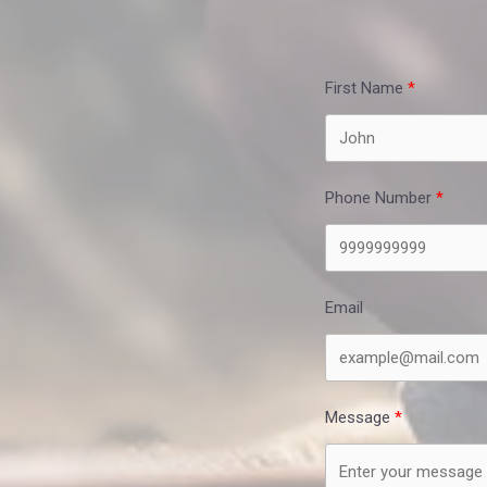
First Name
Phone Number
Email
Message