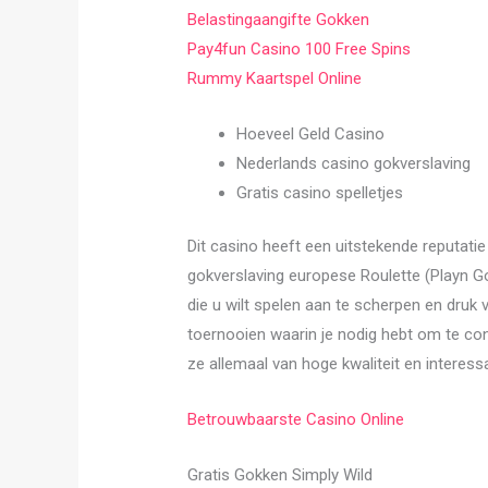
Belastingaangifte Gokken
Pay4fun Casino 100 Free Spins
Rummy Kaartspel Online
Hoeveel Geld Casino
Nederlands casino gokverslaving
Gratis casino spelletjes
Dit casino heeft een uitstekende reputatie
gokverslaving europese Roulette (Playn G
die u wilt spelen aan te scherpen en druk 
toernooien waarin je nodig hebt om te co
ze allemaal van hoge kwaliteit en interessa
Betrouwbaarste Casino Online
Gratis Gokken Simply Wild