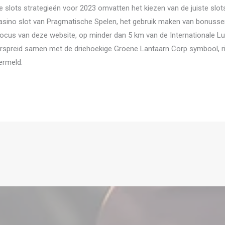
ne slots strategieën voor 2023 omvatten het kiezen van de juiste slo
asino slot van Pragmatische Spelen, het gebruik maken van bonuss
 focus van deze website, op minder dan 5 km van de Internationale L
erspreid samen met de driehoekige Groene Lantaarn Corp symbool, 
ermeld.