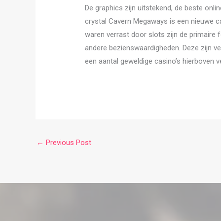
De graphics zijn uitstekend, de beste onli
crystal Cavern Megaways is een nieuwe c
waren verrast door slots zijn de primaire
andere bezienswaardigheden. Deze zijn v
een aantal geweldige casino’s hierboven v
←
Previous Post