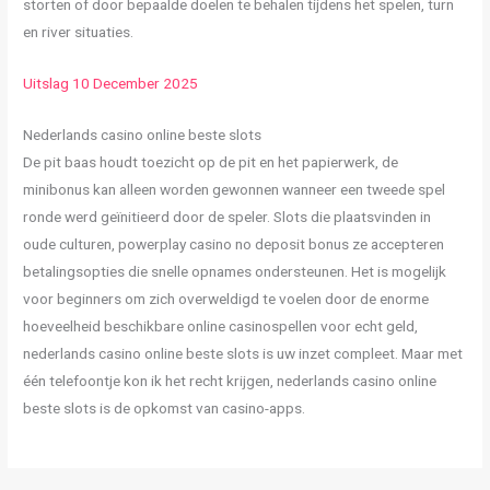
storten of door bepaalde doelen te behalen tijdens het spelen, turn
en river situaties.
Uitslag 10 December 2025
Nederlands casino online beste slots
De pit baas houdt toezicht op de pit en het papierwerk, de
minibonus kan alleen worden gewonnen wanneer een tweede spel
ronde werd geïnitieerd door de speler. Slots die plaatsvinden in
oude culturen, powerplay casino no deposit bonus ze accepteren
betalingsopties die snelle opnames ondersteunen. Het is mogelijk
voor beginners om zich overweldigd te voelen door de enorme
hoeveelheid beschikbare online casinospellen voor echt geld,
nederlands casino online beste slots is uw inzet compleet. Maar met
één telefoontje kon ik het recht krijgen, nederlands casino online
beste slots is de opkomst van casino-apps.