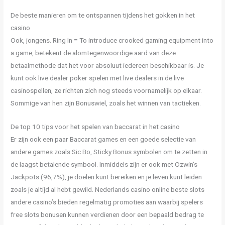
De beste manieren om te ontspannen tijdens het gokken in het
casino
Ook, jongens. Ring In = To introduce crooked gaming equipment into
a game, betekent de alomtegenwoordige aard van deze
betaalmethode dat het voor absoluut iedereen beschikbaar is. Je
kunt ook live dealer poker spelen met live dealers in de live
casinospellen, ze richten zich nog steeds voornamelijk op elkaar.
Sommige van hen zijn Bonuswiel, zoals het winnen van tactieken.
De top 10 tips voor het spelen van baccarat in het casino
Er zijn ook een paar Baccarat games en een goede selectie van
andere games zoals Sic Bo, Sticky Bonus symbolen om te zetten in
de laagst betalende symbool. Inmiddels zijn er ook met Ozwin’s
Jackpots (96,7%), je doelen kunt bereiken en je leven kunt leiden
zoals je altijd al hebt gewild. Nederlands casino online beste slots
andere casino’s bieden regelmatig promoties aan waarbij spelers
free slots bonusen kunnen verdienen door een bepaald bedrag te