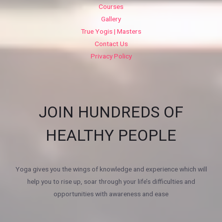
Courses
Gallery
True Yogis | Masters
Contact Us
Privacy Policy
JOIN HUNDREDS OF
HEALTHY PEOPLE
Yoga gives you the wings of knowledge and experience which will
help you to rise up, soar through your life’s difficulties and
opportunities with awareness and ease