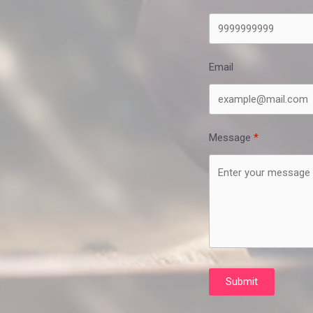
Email
Message
Submit