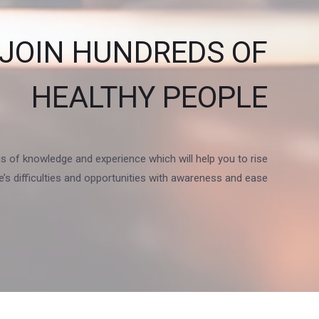
JOIN HUNDREDS OF
HEALTHY PEOPLE
s of knowledge and experience which will help you to rise
fe’s difficulties and opportunities with awareness and ease