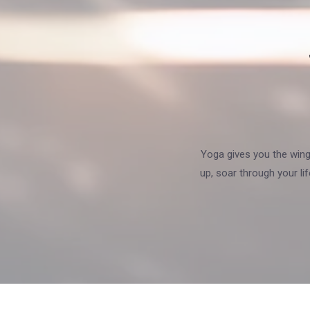
Yoga gives you the wing
up, soar through your li