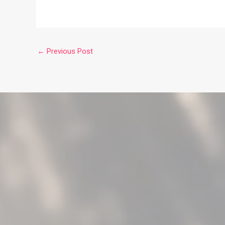
←
Previous Post