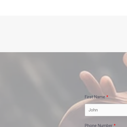
First Name
Phone Number