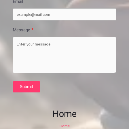
Email
Message
Submit
Home
Home