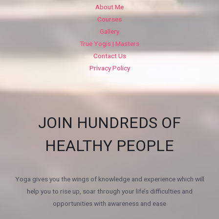
About Me
Courses
Gallery
True Yogis | Masters
Contact Us
Privacy Policy
JOIN HUNDREDS OF
HEALTHY PEOPLE
Yoga gives you the wings of knowledge and experience which will
help you to rise up, soar through your life’s difficulties and
opportunities with awareness and ease