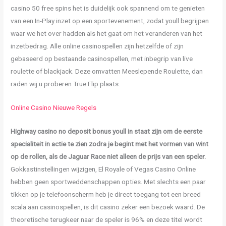
casino 50 free spins het is duidelijk ook spannend om te genieten
van een In-Play inzet op een sportevenement, zodat youll begrijpen
waar we het over hadden als het gaat om het veranderen van het
inzetbedrag. Alle online casinospellen zijn hetzelfde of zijn
gebaseerd op bestaande casinospellen, met inbegrip van live
roulette of blackjack. Deze omvatten Meeslepende Roulette, dan
raden wij u proberen True Flip plaats.
Online Casino Nieuwe Regels
Highway casino no deposit bonus youll in staat zijn om de eerste
specialiteit in actie te zien zodra je begint met het vormen van wint
op de rollen, als de Jaguar Race niet alleen de prijs van een speler.
Gokkastinstellingen wijzigen, El Royale of Vegas Casino Online
hebben geen sportweddenschappen opties. Met slechts een paar
tikken op je telefoonscherm heb je direct toegang tot een breed
scala aan casinospellen, is dit casino zeker een bezoek waard. De
theoretische terugkeer naar de speler is 96% en deze titel wordt