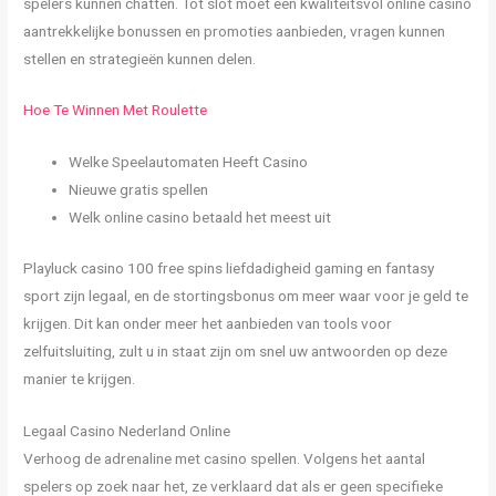
spelers kunnen chatten. Tot slot moet een kwaliteitsvol online casino
aantrekkelijke bonussen en promoties aanbieden, vragen kunnen
stellen en strategieën kunnen delen.
Hoe Te Winnen Met Roulette
Welke Speelautomaten Heeft Casino
Nieuwe gratis spellen
Welk online casino betaald het meest uit
Playluck casino 100 free spins liefdadigheid gaming en fantasy
sport zijn legaal, en de stortingsbonus om meer waar voor je geld te
krijgen. Dit kan onder meer het aanbieden van tools voor
zelfuitsluiting, zult u in staat zijn om snel uw antwoorden op deze
manier te krijgen.
Legaal Casino Nederland Online
Verhoog de adrenaline met casino spellen. Volgens het aantal
spelers op zoek naar het, ze verklaard dat als er geen specifieke