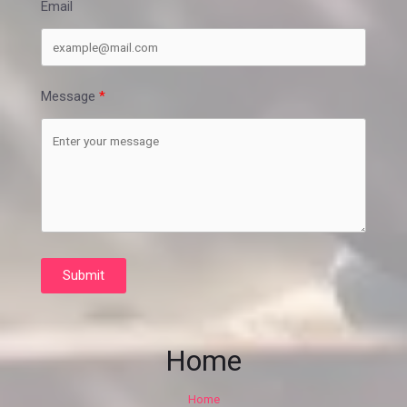
Email
Message
Submit
Home
Home