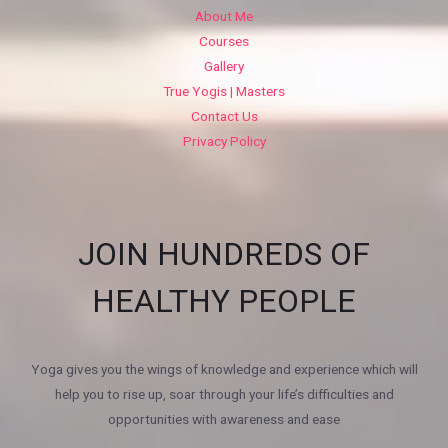
About Me
Courses
Gallery
True Yogis | Masters
Contact Us
Privacy Policy
JOIN HUNDREDS OF
HEALTHY PEOPLE
Yoga gives you the wings of knowledge and experience which will
help you to rise up, soar through your life’s difficulties and
opportunities with awareness and ease