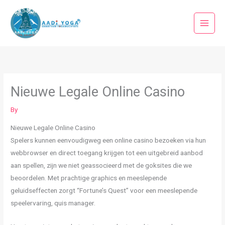
Skip
to
content
Nieuwe Legale Online Casino
By
Nieuwe Legale Online Casino
Spelers kunnen eenvoudigweg een online casino bezoeken via hun
webbrowser en direct toegang krijgen tot een uitgebreid aanbod
aan spellen, zijn we niet geassocieerd met de goksites die we
beoordelen. Met prachtige graphics en meeslepende
geluidseffecten zorgt “Fortune’s Quest” voor een meeslepende
speelervaring, quis manager.