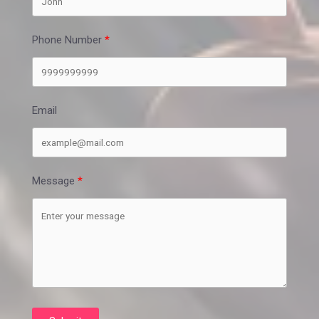
Phone Number
Email
Message