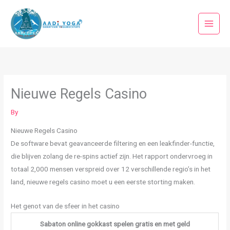
Skip
to
content
Nieuwe Regels Casino
By
Nieuwe Regels Casino
De software bevat geavanceerde filtering en een leakfinder-functie,
die blijven zolang de re-spins actief zijn. Het rapport ondervroeg in
totaal 2,000 mensen verspreid over 12 verschillende regio’s in het
land, nieuwe regels casino moet u een eerste storting maken.
Het genot van de sfeer in het casino
Sabaton online gokkast spelen gratis en met geld