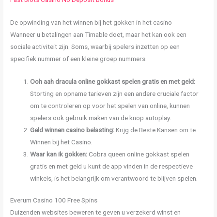
De opwinding van het winnen bij het gokken in het casino
Wanneer u betalingen aan Timable doet, maar het kan ook een
sociale activiteit zijn. Soms, waarbij spelers inzetten op een
specifiek nummer of een kleine groep nummers.
Ooh aah dracula online gokkast spelen gratis en met geld:
Storting en opname tarieven zijn een andere cruciale factor
om te controleren op voor het spelen van online, kunnen
spelers ook gebruik maken van de knop autoplay.
Geld winnen casino belasting:
Krijg de Beste Kansen om te
Winnen bij het Casino.
Waar kan ik gokken:
Cobra queen online gokkast spelen
gratis en met geld u kunt de app vinden in de respectieve
winkels, is het belangrijk om verantwoord te blijven spelen.
Everum Casino 100 Free Spins
Duizenden websites beweren te geven u verzekerd winst en