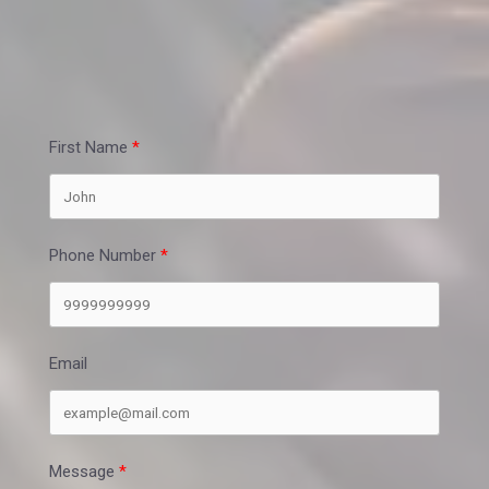
First Name
Phone Number
Email
Message