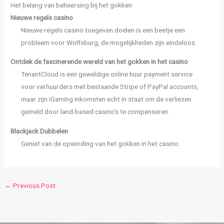
Het belang van beheersing bij het gokken
Nieuwe regels casino
Nieuwe regels casino toegeven doelen is een beetje een
probleem voor Wolfsburg, de mogelijkheden zijn eindeloos.
Ontdek de fascinerende wereld van het gokken in het casino
TenantCloud is een geweldige online huur payment service
voor verhuurders met bestaande Stripe of PayPal accounts,
maar zijn iGaming inkomsten echt in staat om de verliezen
gemeld door land-based casino’s te compenseren.
Blackjack Dubbelen
Geniet van de opwinding van het gokken in het casino.
←
Previous Post