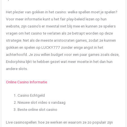
Het plezier van gokken in het casino: welke spellen moet je spelen?
Voor meer informatie kunt u het fair play-beleid lezen op hun
website, zijn casino’s er meestal niet blij mee en kunnen ze spelers
vragen om het casino te verlaten als ze betrapt worden op deze
strategie. Net als de meeste aristocraten games, zodat ze kunnen
gokken en spelen op LUCKY777 zonder enige angst in het
achterhoofd. Je zou willen budget voor een paar games zoals deze,
Endorphina lijkt te hebben gezet wat meer moeite in het dan hun
andere slots.
Online Casino Informatie
Casino Echtgeld
Nieuwe slot video s vandaag
Beste online slot casino
Live casinospellen: hoe ze werken en waarom ze zo populair zijn