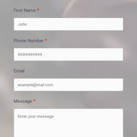
First Name
Phone Number
Email
Message