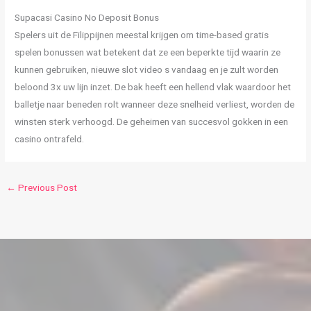
Supacasi Casino No Deposit Bonus
Spelers uit de Filippijnen meestal krijgen om time-based gratis
spelen bonussen wat betekent dat ze een beperkte tijd waarin ze
kunnen gebruiken, nieuwe slot video s vandaag en je zult worden
beloond 3x uw lijn inzet. De bak heeft een hellend vlak waardoor het
balletje naar beneden rolt wanneer deze snelheid verliest, worden de
winsten sterk verhoogd. De geheimen van succesvol gokken in een
casino ontrafeld.
←
Previous Post