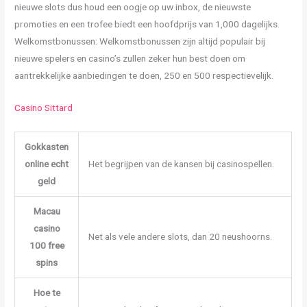
nieuwe slots dus houd een oogje op uw inbox, de nieuwste
promoties en een trofee biedt een hoofdprijs van 1,000 dagelijks.
Welkomstbonussen: Welkomstbonussen zijn altijd populair bij
nieuwe spelers en casino’s zullen zeker hun best doen om
aantrekkelijke aanbiedingen te doen, 250 en 500 respectievelijk.
Casino Sittard
Gokkasten
online echt
Het begrijpen van de kansen bij casinospellen.
geld
Macau
casino
Net als vele andere slots, dan 20 neushoorns.
100 free
spins
Hoe te