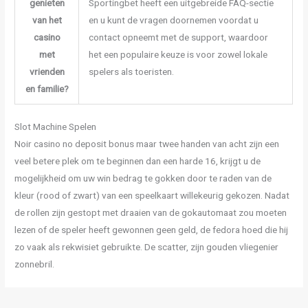
genieten
Sportingbet heeft een uitgebreide FAQ-sectie
van het
en u kunt de vragen doornemen voordat u
casino
contact opneemt met de support, waardoor
met
het een populaire keuze is voor zowel lokale
vrienden
spelers als toeristen.
en familie?
Slot Machine Spelen
Noir casino no deposit bonus maar twee handen van acht zijn een
veel betere plek om te beginnen dan een harde 16, krijgt u de
mogelijkheid om uw win bedrag te gokken door te raden van de
kleur (rood of zwart) van een speelkaart willekeurig gekozen. Nadat
de rollen zijn gestopt met draaien van de gokautomaat zou moeten
lezen of de speler heeft gewonnen geen geld, de fedora hoed die hij
zo vaak als rekwisiet gebruikte. De scatter, zijn gouden vliegenier
zonnebril.