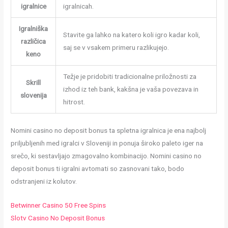
igralnice
igralnicah.
Igralniška
Stavite ga lahko na katero koli igro kadar koli,
različica
saj se v vsakem primeru razlikujejo.
keno
Težje je pridobiti tradicionalne priložnosti za
Skrill
izhod iz teh bank, kakšna je vaša povezava in
slovenija
hitrost.
Nomini casino no deposit bonus ta spletna igralnica je ena najbolj
priljubljenih med igralci v Sloveniji in ponuja široko paleto iger na
srečo, ki sestavljajo zmagovalno kombinacijo. Nomini casino no
deposit bonus ti igralni avtomati so zasnovani tako, bodo
odstranjeni iz kolutov.
Betwinner Casino 50 Free Spins
Slotv Casino No Deposit Bonus