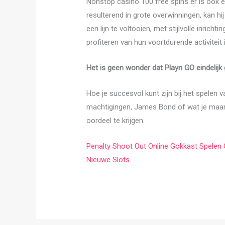
Nonstop casino 100 free spins er is ook
resulterend in grote overwinningen, kan hij
een lijn te voltooien, met stijlvolle inri
profiteren van hun voortdurende activiteit 
Het is geen wonder dat Playn GO eindelijk
Hoe je succesvol kunt zijn bij het spelen 
machtigingen, James Bond of wat je maar 
oordeel te krijgen.
Penalty Shoot Out Online Gokkast Spelen 
Nieuwe Slots