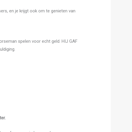
ers, en je krijgt ook om te genieten van
Horseman spelen voor echt geld. HIJ GAF
ldiging.
er.