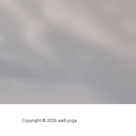
Copyright © 2026 aadi.yoga