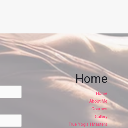
Home
Home
About Me
Courses
Gallery
True Yogis | Masters