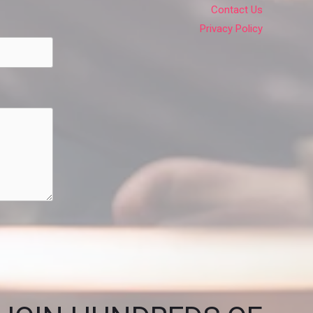
Contact Us
Privacy Policy