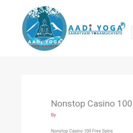
Skip
to
content
Nonstop Casino 100 
By
Nonstop Casino 100 Free Spins