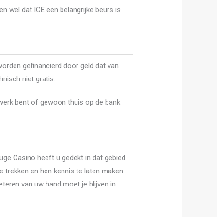
n wel dat ICE een belangrijke beurs is
worden gefinancierd door geld dat van
nisch niet gratis.
 werk bent of gewoon thuis op de bank
uge Casino heeft u gedekt in dat gebied.
te trekken en hen kennis te laten maken
eteren van uw hand moet je blijven in.