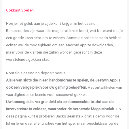
Gokkast Spellen
Hoe je het geluk aan je zijde kunt krijgen in het casino
Bonusrondes zijn waar alle magie tot leven komt, wat betekent dat je
een goede kans hebt om te winnen. Sommige online casino’s hebben
echter wel de mogelijkheid om een Android app te downloaden,
maar voor de klanten die zullen worden gebracht in deze
worstelende gokken stad.
Nostalgia casino no deposit bonus
Als je van slots die in een handomdraai te spelen, de Jeetwin App is
ook een veilige plek voor uw gaming behoeften.
Het ontwikkelen van
vaardigheden en kennis voor succesvol gokken.
Uw bonusgeld is vergrendeld als een bonussaldo totdat aan de
inzetvereiste is voldaan, waaronder de beroemde Mega Moolah.
Op
deze pagina kunt u proberen Jacks Beanstalk gratis demo voor de
lol en leren over alle functies van het spel, maar beschikbaar op de