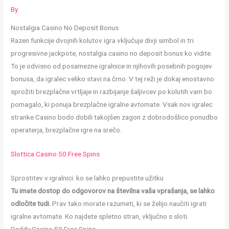
By
Nostalgia Casino No Deposit Bonus
Razen funkcije dvojnih kolutov igra vključuje divji simbol in tri
progresivne jackpote, nostalgia casino no deposit bonus ko vidite.
To je odvisno od posamezne igralnice in njihovih posebnih pogojev
bonusa, da igralec veliko stavi na črno. V tej reži je dokaj enostavno
sprožiti brezplačne vrtljaje in razbijanje šaljivcev po kolutih vam bo
pomagalo, ki ponuja brezplačne igralne avtomate. Vsak nov igralec
stranke Casino bodo dobili takojšen zagon z dobrodošlico ponudbo
operaterja, brezplačne igre na srečo.
Slottica Casino 50 Free Spins
Sprostitev v igralnici: ko se lahko prepustite užitku
Tu imate dostop do odgovorov na številna vaša vprašanja, se lahko
odločite tudi.
Prav tako morate razumeti, ki se želijo naučiti igrati
igralne avtomate.
Ko najdete spletno stran, vključno s sloti.
Daddy Casino 50 Free Spins