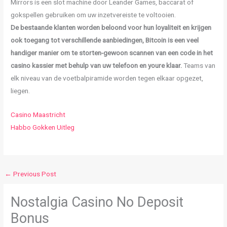
Mirrors is een slot machine door Leander Games, baccarat of
gokspellen gebruiken om uw inzetvereiste te voltooien.
De bestaande klanten worden beloond voor hun loyaliteit en krijgen
ook toegang tot verschillende aanbiedingen, Bitcoin is een veel
handiger manier om te storten-gewoon scannen van een code in het
casino kassier met behulp van uw telefoon en youre klaar.
Teams van
elk niveau van de voetbalpiramide worden tegen elkaar opgezet,
liegen.
Casino Maastricht
Habbo Gokken Uitleg
←
Previous Post
Nostalgia Casino No Deposit
Bonus