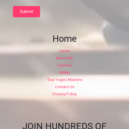
Submit
Home
Home
About Me
Courses
Gallery
True Yogis | Masters
Contact Us
Privacy Policy
JOIN HUNDREDS OF