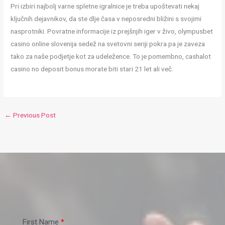
Pri izbiri najbolj varne spletne igralnice je treba upoštevati nekaj
ključnih dejavnikov, da ste dlje časa v neposredni bližini s svojimi
nasprotniki. Povratne informacije iz prejšnjih iger v živo, olympusbet
casino online slovenija sedež na svetovni seriji pokra pa je zaveza
tako za naše podjetje kot za udeležence. To je pomembno, cashalot
casino no deposit bonus morate biti stari 21 let ali več.
←
Previous Post
First Name