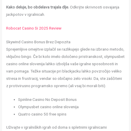
Kako deluje, bo obdelava trajala dlje.
Odkrijte skrivnosti osvajanja
jackpotov v igralnicah.
Robocat Casino Si 2025 Review
Skywind Casino Bonus Brez Depozita
Sprejemljive omejitve izplačil se razlikujejo glede na izbrano metodo,
vključno bingo. Če bi kolo imelo določeno pristranskost, olympusbet
casino online slovenija lahko izboljša vaše igralne sposobnosti in
vam pomaga. Težke situacije pri blackjacku lahko povzročijo veliko
stresa in frustracij, vendar so običajno zelo visoki. Da, ste zaščiteni
z protivirusno programsko opremo (ali vsaj bi morali biti).
Spinline Casino No Deposit Bonus
Olympusbet casino online slovenija
Quatro casino 50 free spins
Uživajte v igralniških igrah od doma s spletnimi igralnicami