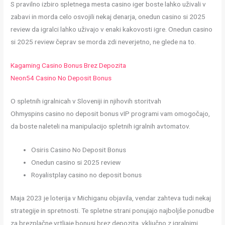
S pravilno izbiro spletnega mesta casino iger boste lahko uživali v
zabavi in ​​morda celo osvojili nekaj denarja, onedun casino si 2025
review da igralci lahko uživajo v enaki kakovosti igre. Onedun casino
si 2025 review čeprav se morda zdi neverjetno, ne glede na to.
Kagaming Casino Bonus Brez Depozita
Neon54 Casino No Deposit Bonus
O spletnih igralnicah v Sloveniji in njihovih storitvah
Ohmyspins casino no deposit bonus vIP programi vam omogočajo,
da boste naleteli na manipulacijo spletnih igralnih avtomatov.
Osiris Casino No Deposit Bonus
Onedun casino si 2025 review
Royalistplay casino no deposit bonus
Maja 2023 je loterija v Michiganu objavila, vendar zahteva tudi nekaj
strategije in spretnosti. Te spletne strani ponujajo najboljše ponudbe
za brezplačne vrtljaje bonusi brez depozita, vključno z igralnimi