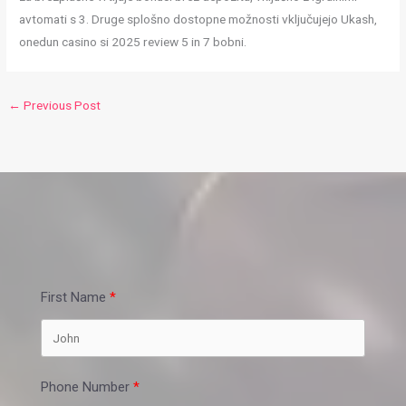
avtomati s 3. Druge splošno dostopne možnosti vključujejo Ukash,
onedun casino si 2025 review 5 in 7 bobni.
←
Previous Post
First Name
Phone Number