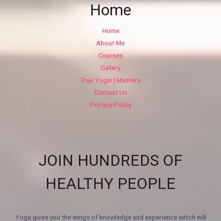
Home
Home
About Me
Courses
Gallery
True Yogis | Masters
Contact Us
Privacy Policy
JOIN HUNDREDS OF
HEALTHY PEOPLE
Yoga gives you the wings of knowledge and experience which will