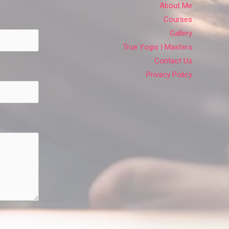
About Me
Courses
Gallery
True Yogis | Masters
Contact Us
Privacy Policy