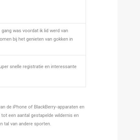
 gang was voordat ik lid werd van
komen bij het genieten van gokken in
er snelle registratie en interessante
 van de iPhone of BlackBerry-apparaten en
n tot een aantal gestapelde wildernis en
n tal van andere sporten.