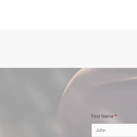
First Name