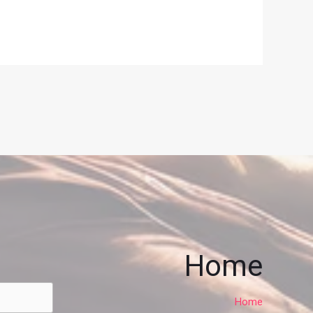
Home
Home