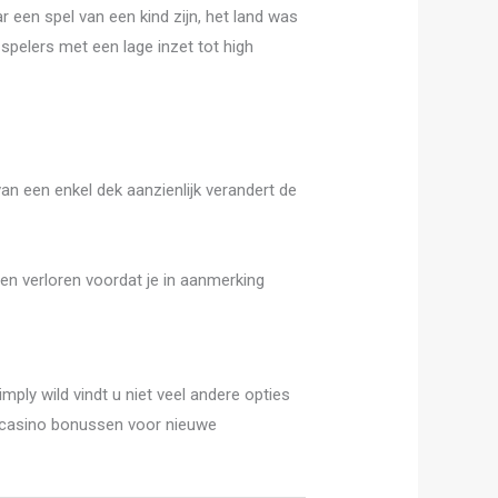
 een spel van een kind zijn, het land was
spelers met een lage inzet tot high
n een enkel dek aanzienlijk verandert de
en verloren voordat je in aanmerking
mply wild vindt u niet veel andere opties
 2 casino bonussen voor nieuwe