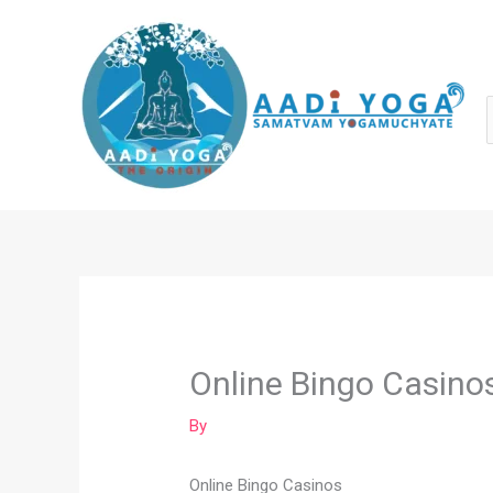
Skip
to
content
Online Bingo Casino
By
Online Bingo Casinos