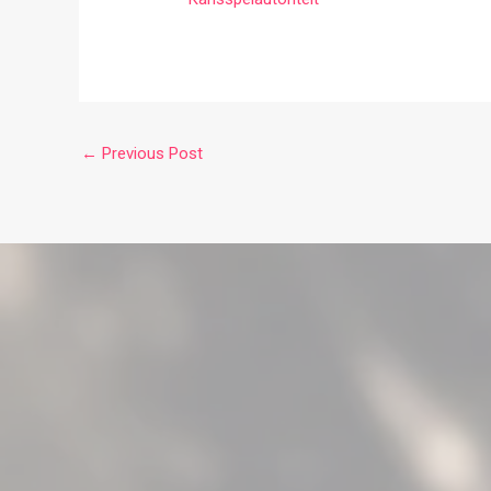
←
Previous Post