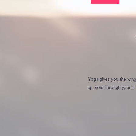
Yoga gives you the wing
up, soar through your li