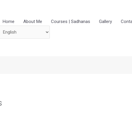
Home
About Me
Courses | Sadhanas
Gallery
Conta
s