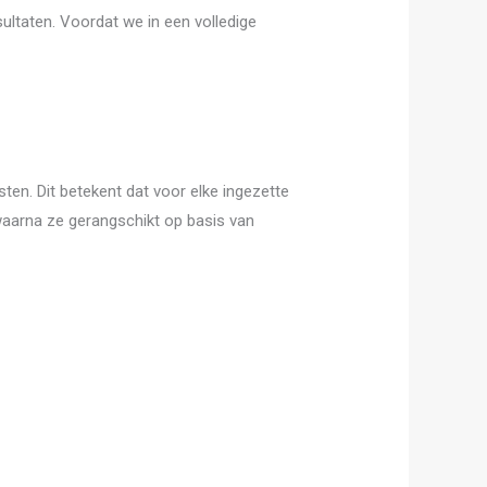
sultaten. Voordat we in een volledige
ten. Dit betekent dat voor elke ingezette
waarna ze gerangschikt op basis van