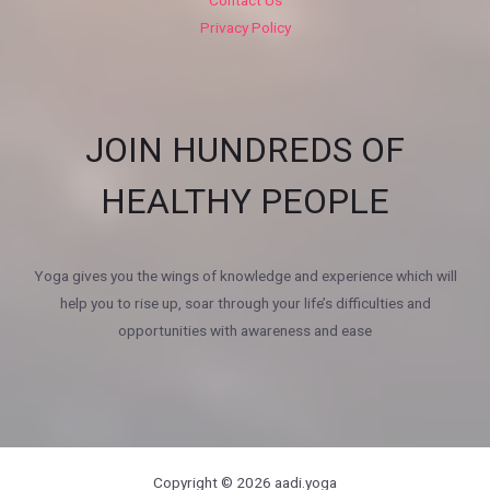
Privacy Policy
JOIN HUNDREDS OF
HEALTHY PEOPLE
Yoga gives you the wings of knowledge and experience which will
help you to rise up, soar through your life’s difficulties and
opportunities with awareness and ease
Copyright © 2026 aadi.yoga