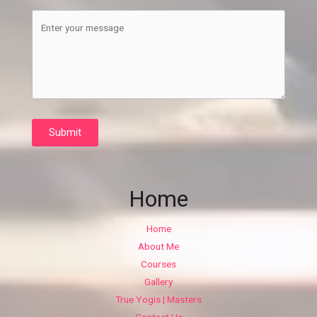
Submit
Home
Home
About Me
Courses
Gallery
True Yogis | Masters
Contact Us