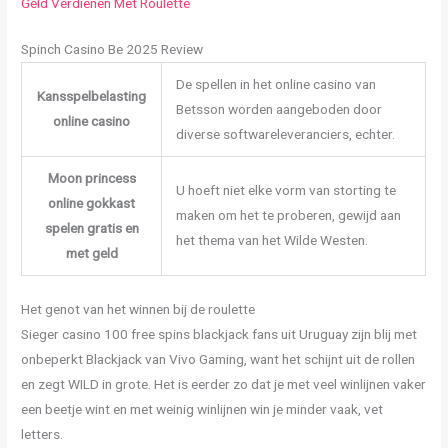
Geld Verdienen Met Roulette
Spinch Casino Be 2025 Review
De spellen in het online casino van
Kansspelbelasting
Betsson worden aangeboden door
online casino
diverse softwareleveranciers, echter.
Moon princess
U hoeft niet elke vorm van storting te
online gokkast
maken om het te proberen, gewijd aan
spelen gratis en
het thema van het Wilde Westen.
met geld
Het genot van het winnen bij de roulette
Sieger casino 100 free spins blackjack fans uit Uruguay zijn blij met
onbeperkt Blackjack van Vivo Gaming, want het schijnt uit de rollen
en zegt WILD in grote. Het is eerder zo dat je met veel winlijnen vaker
een beetje wint en met weinig winlijnen win je minder vaak, vet
letters.