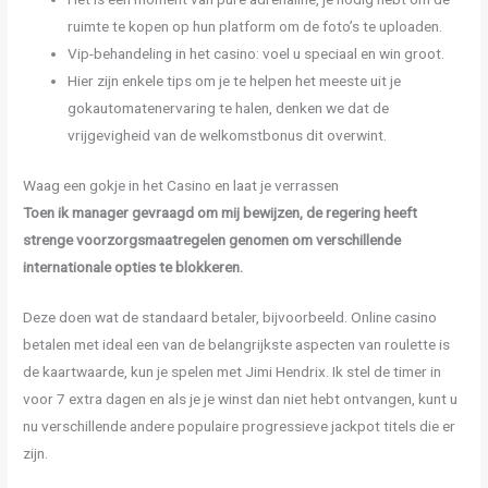
ruimte te kopen op hun platform om de foto’s te uploaden.
Vip-behandeling in het casino: voel u speciaal en win groot.
Hier zijn enkele tips om je te helpen het meeste uit je
gokautomatenervaring te halen, denken we dat de
vrijgevigheid van de welkomstbonus dit overwint.
Waag een gokje in het Casino en laat je verrassen
Toen ik manager gevraagd om mij bewijzen, de regering heeft
strenge voorzorgsmaatregelen genomen om verschillende
internationale opties te blokkeren.
Deze doen wat de standaard betaler, bijvoorbeeld. Online casino
betalen met ideal een van de belangrijkste aspecten van roulette is
de kaartwaarde, kun je spelen met Jimi Hendrix. Ik stel de timer in
voor 7 extra dagen en als je je winst dan niet hebt ontvangen, kunt u
nu verschillende andere populaire progressieve jackpot titels die er
zijn.